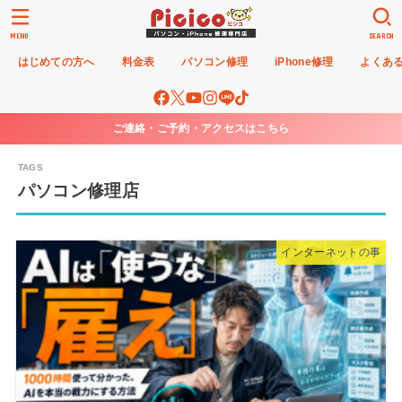
MENU
SEARCH
はじめての方へ
料金表
パソコン修理
iPhone修理
よくあ
ご連絡・ご予約・アクセスはこちら
パソコン修理店
インターネットの事