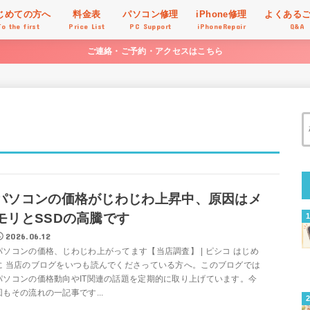
じめての方へ
料金表
パソコン修理
iPhone修理
よくある
To the first
Price List
PC Support
iPhoneRepair
Q&A
ご連絡・ご予約・アクセスはこちら
パソコンの価格がじわじわ上昇中、原因はメ
モリとSSDの高騰です
2026.06.12
パソコンの価格、じわじわ上がってます【当店調査】 | ピシコ はじめ
に 当店のブログをいつも読んでくださっている方へ。このブログでは
パソコンの価格動向やIT関連の話題を定期的に取り上げています。今
回もその流れの一記事です...