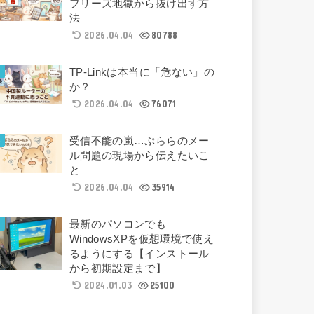
フリーズ地獄から抜け出す方
法
2026.04.04
80788
TP-Linkは本当に「危ない」の
か？
2026.04.04
76071
受信不能の嵐…ぷららのメー
ル問題の現場から伝えたいこ
と
2026.04.04
35914
最新のパソコンでも
WindowsXPを仮想環境で使え
るようにする【インストール
から初期設定まで】
2024.01.03
25100