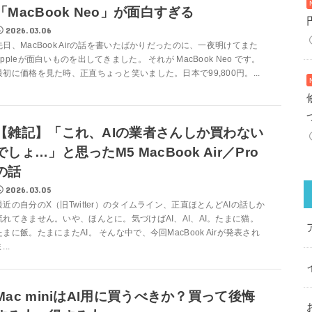
「MacBook Neo」が面白すぎる
2026.03.06
先日、MacBook Airの話を書いたばかりだったのに、一夜明けてまた
Appleが面白いものを出してきました。 それが MacBook Neo です。
最初に価格を見た時、正直ちょっと笑いました。日本で99,800円。...
【雑記】「これ、AIの業者さんしか買わない
でしょ…」と思ったM5 MacBook Air／Pro
の話
2026.03.05
最近の自分のX（旧Twitter）のタイムライン、正直ほとんどAIの話しか
流れてきません。いや、ほんとに。気づけばAI、AI、AI。たまに猫。
たまに飯。たまにまたAI。 そんな中で、今回MacBook Airが発表され
...
Mac miniはAI用に買うべきか？買って後悔