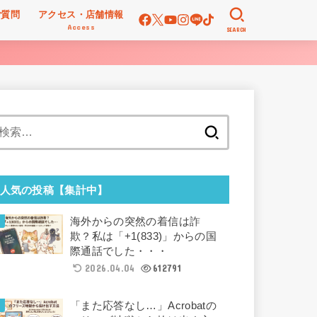
ご質問
アクセス・店舗情報
Access
SEARCH
検
索:
人気の投稿【集計中】
海外からの突然の着信は詐
欺？私は「+1(833)」からの国
際通話でした・・・
2026.04.04
612791
「また応答なし…」Acrobatの