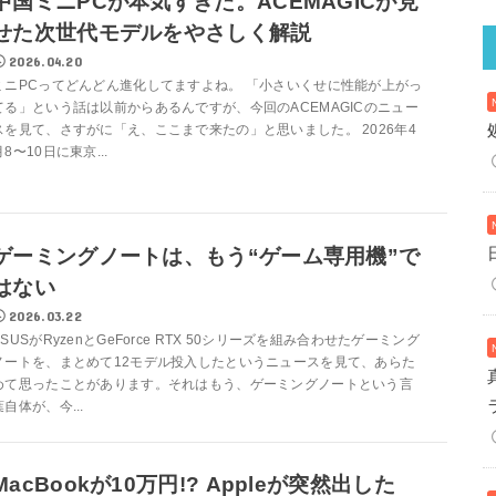
中国ミニPCが本気すぎた。ACEMAGICが見
せた次世代モデルをやさしく解説
2026.04.20
ミニPCってどんどん進化してますよね。 「小さいくせに性能が上がっ
てる」という話は以前からあるんですが、今回のACEMAGICのニュー
スを見て、さすがに「え、ここまで来たの」と思いました。 2026年4
月8〜10日に東京...
ゲーミングノートは、もう“ゲーム専用機”で
はない
2026.03.22
ASUSがRyzenとGeForce RTX 50シリーズを組み合わせたゲーミング
ノートを、まとめて12モデル投入したというニュースを見て、あらた
めて思ったことがあります。それはもう、ゲーミングノートという言
葉自体が、今...
MacBookが10万円!? Appleが突然出した