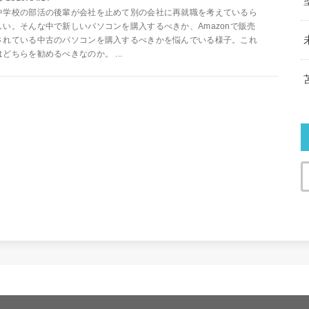
中学校の部活の後輩が会社を止めて別の会社に再就職を考えているら
しい。そんな中で新しいパソコンを購入するべきか、Amazonで販売
されている中古のパソコンを購入するべきかを悩んでいる様子。これ
はどちらを勧めるべきなのか。 ...