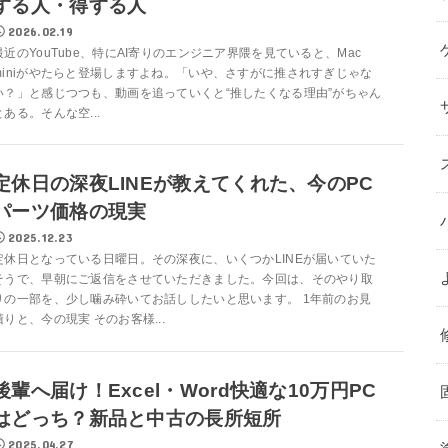
する人・得する人
2026.02.19
最近のYouTube、特にAI寄りのエンジニア界隈を見ていると、Mac
miniがやたらと登場しますよね。「いや、さすがに推されすぎじゃな
い？」と感じつつも、動画を追っていくと“推したくなる理由”がちゃん
とある。そんな空...
定休日の深夜LINEが教えてくれた、今のPC
パーツ価格の現実
2025.12.23
定休日となっている日曜日。その深夜に、いくつかLINEが届いていた
そうで、早朝にご返信をさせていただきました。今回は、そのやり取
りの一部を、少し噛み砕いてお話ししたいと思います。 1年前のお見
積りと、今の現実 そのお客様...
後輩へ届け！Excel・Word快適な10万円PC
はどっち？新品と中古の長所短所
2025.04.27