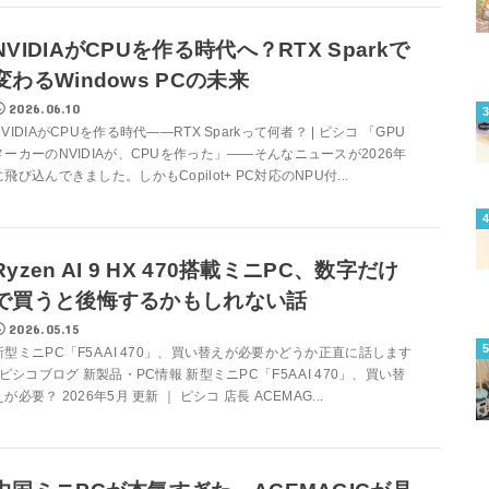
NVIDIAがCPUを作る時代へ？RTX Sparkで
変わるWindows PCの未来
2026.06.10
NVIDIAがCPUを作る時代——RTX Sparkって何者？ | ピシコ 「GPU
メーカーのNVIDIAが、CPUを作った」——そんなニュースが2026年
に飛び込んできました。しかもCopilot+ PC対応のNPU付...
Ryzen AI 9 HX 470搭載ミニPC、数字だけ
で買うと後悔するかもしれない話
2026.05.15
新型ミニPC「F5A AI 470」、買い替えが必要かどうか正直に話します
| ピシコブログ 新製品・PC情報 新型ミニPC「F5A AI 470」、買い替
えが必要？ 2026年5月 更新 ｜ ピシコ 店長 ACEMAG...