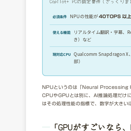
Copilot+ PCの認定要件（ざっくり
NPUの性能が
必須条件
40TOPS 以
リアルタイム翻訳・字幕、Reca
使える機能
き）など
Qualcomm Snapdragon X
現対応CPU
部）
NPUというのは「Neural Processing
CPUやGPUとは別に、AI推論処理だけ
はその処理性能の指標で、数字が大きいほ
「GPUがすごいなら