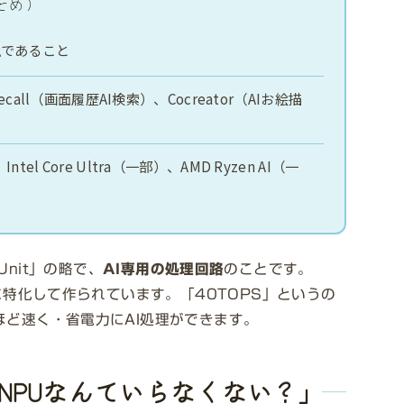
まとめ）
であること
上
ll（画面履歴AI検索）、Cocreator（AIお絵描
、Intel Core Ultra（一部）、AMD Ryzen AI（一
 Unit」の略で、
AI専用の処理回路
のことです。
に特化して作られています。「40TOPS」というの
ど速く・省電力にAI処理ができます。
、NPUなんていらなくない？」