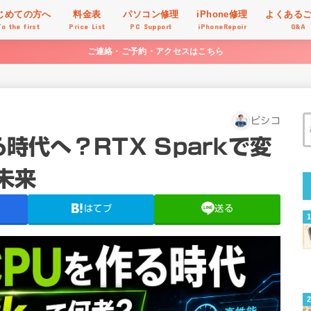
じめての方へ
料金表
パソコン修理
iPhone修理
よくある
To the first
Price List
PC Support
iPhoneRepair
Q&A
ご連絡・ご予約・アクセスはこちら
ピシコ
る時代へ？RTX Sparkで変
の未来
はてブ
送る