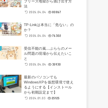
フリーズ地獄から抜け出す方
法
2026.04.04
80867
TP-Linkは本当に「危ない」の
か？
2026.04.04
76302
受信不能の嵐…ぷららのメー
ル問題の現場から伝えたいこ
と
2026.04.04
35930
最新のパソコンでも
WindowsXPを仮想環境で使え
るようにする【インストール
から初期設定まで】
2024.01.03
25125