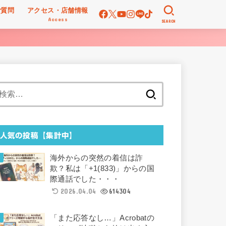
ご質問
アクセス・店舗情報
Access
SEARCH
検
索:
人気の投稿【集計中】
海外からの突然の着信は詐
欺？私は「+1(833)」からの国
際通話でした・・・
2026.04.04
614304
「また応答なし…」Acrobatの