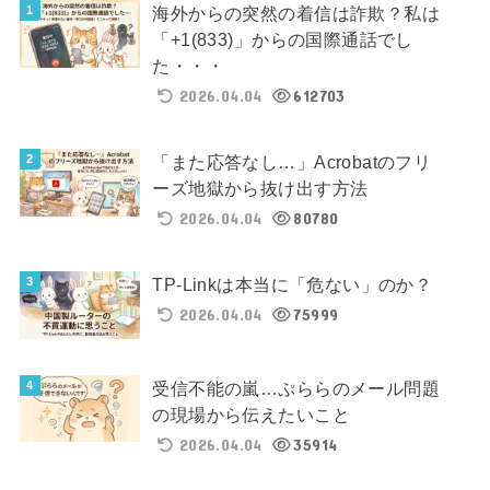
海外からの突然の着信は詐欺？私は
「+1(833)」からの国際通話でし
た・・・
2026.04.04
612703
「また応答なし…」Acrobatのフリ
ーズ地獄から抜け出す方法
2026.04.04
80780
TP-Linkは本当に「危ない」のか？
2026.04.04
75999
受信不能の嵐…ぷららのメール問題
の現場から伝えたいこと
2026.04.04
35914