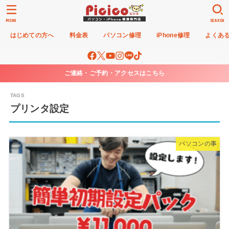
MENU
SEARCH
はじめての方へ
料金表
パソコン修理
iPhone修理
よくあ
ご連絡・ご予約・アクセスはこちら
プリンタ設定
パソコンの事