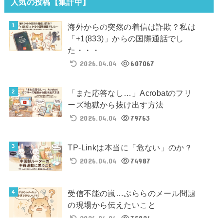
人気の投稿【集計中】
海外からの突然の着信は詐欺？私は
「+1(833)」からの国際通話でし
た・・・
2026.04.04
607067
「また応答なし…」Acrobatのフリ
ーズ地獄から抜け出す方法
2026.04.04
79763
TP-Linkは本当に「危ない」のか？
2026.04.04
74987
受信不能の嵐…ぷららのメール問題
の現場から伝えたいこと