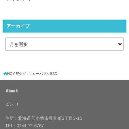
アーカイブ
HOME
タグ : リムーバブルSSD
About
ピシコ
住所 : 北海道苫小牧市豊川町2丁目3-15
TEL : 0144-72-6767