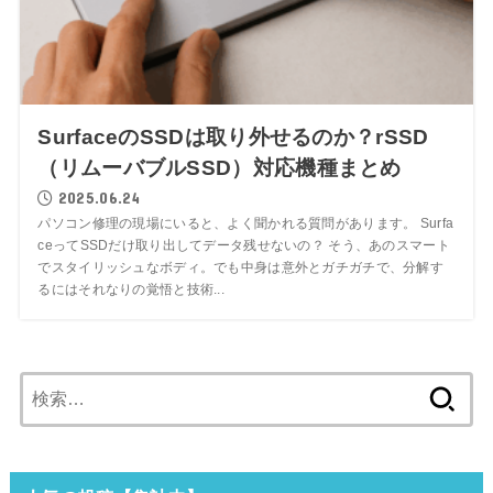
SurfaceのSSDは取り外せるのか？rSSD
（リムーバブルSSD）対応機種まとめ
2025.06.24
パソコン修理の現場にいると、よく聞かれる質問があります。 Surfa
ceってSSDだけ取り出してデータ残せないの？ そう、あのスマート
でスタイリッシュなボディ。でも中身は意外とガチガチで、分解す
るにはそれなりの覚悟と技術...
検
索: