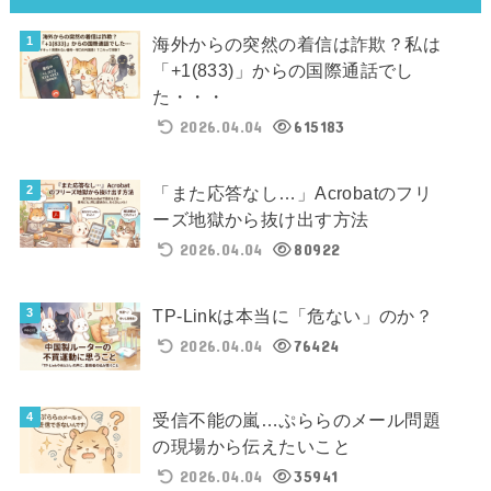
海外からの突然の着信は詐欺？私は
「+1(833)」からの国際通話でし
た・・・
2026.04.04
615183
「また応答なし…」Acrobatのフリ
ーズ地獄から抜け出す方法
2026.04.04
80922
TP-Linkは本当に「危ない」のか？
2026.04.04
76424
受信不能の嵐…ぷららのメール問題
の現場から伝えたいこと
2026.04.04
35941