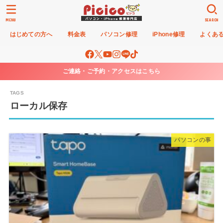
MENU
SEARCH
はじめての方へ
料金表
パソコン修理
iPhone修理
よくあ
ご連絡・ご予約・アクセスはこちら
ローカル保存
パソコンの事