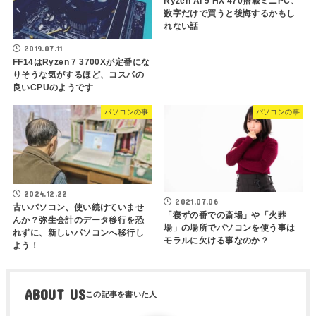
Ryzen AI 9 HX 470搭載ミニPC、
数字だけで買うと後悔するかもし
れない話
2019.07.11
FF14はRyzen 7 3700Xが定番にな
りそうな気がするほど、コスパの
良いCPUのようです
パソコンの事
パソコンの事
2024.12.22
2021.07.06
古いパソコン、使い続けていませ
「寝ずの番での斎場」や「火葬
んか？弥生会計のデータ移行を恐
場」の場所でパソコンを使う事は
れずに、新しいパソコンへ移行し
モラルに欠ける事なのか？
よう！
ABOUT US