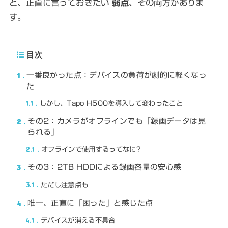
と、正直に言っておきたい
弱点
、その両方がありま
す。
目次
1
一番良かった点：デバイスの負荷が劇的に軽くなっ
た
1.1
しかし、Tapo H500を導入して変わったこと
2
その2：カメラがオフラインでも「録画データは見
られる」
2.1
オフラインで使用するってなに?
3
その3：2TB HDDによる録画容量の安心感
3.1
ただし注意点も
4
唯一、正直に「困った」と感じた点
4.1
デバイスが消える不具合