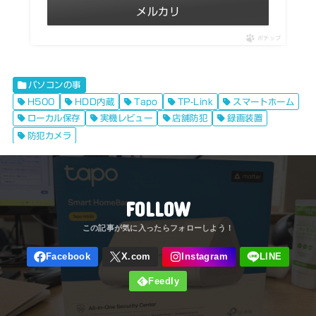
メルカリ
ポチップ
パソコンの事
H500
HDD内蔵
Tapo
TP-Link
スマートホーム
ローカル保存
実機レビュー
店舗防犯
録画装置
防犯カメラ
FOLLOW