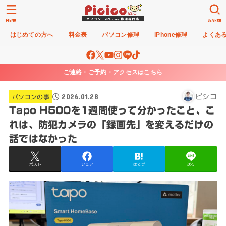
MENU
SEARCH
はじめての方へ
料金表
パソコン修理
iPhone修理
よくあ
ご連絡・ご予約・アクセスはこちら
2026.01.28
ピシコ
パソコンの事
Tapo H500を1週間使って分かったこと、こ
れは、防犯カメラの「録画先」を変えるだけの
話ではなかった
ポスト
シェア
はてブ
送る