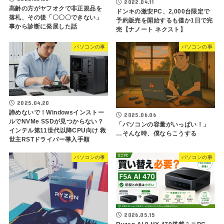
2022.04.11
高齢の方がヤフオクで非正規品を
ドンキの激安PC、2,000台限定で
落札、その後「〇〇〇できない」
予約販売を開始するも僅か1日で完
事から診断に発展した話
売【ナノート ネクスト】
パソコンの事
パソコンの事
2025.04.20
諦めないで！Windowsインストー
2025.06.06
ルでNVMe SSDが見つからない？
「パソコンの容量がいっぱい！」
インテル第11世代以降CPU向け 救
…そんな時、僕ならこうする
世主RSTドライバー導入手順
パソコンの事
パソコンの事
2026.05.15