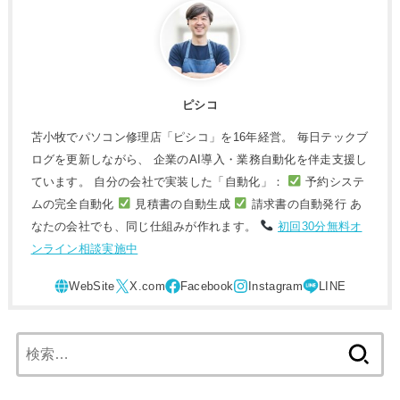
ピシコ
苫小牧でパソコン修理店「ピシコ」を16年経営。 毎日テックブ
ログを更新しながら、 企業のAI導入・業務自動化を伴走支援し
ています。 自分の会社で実装した「自動化」：
予約システ
ムの完全自動化
見積書の自動生成
請求書の自動発行 あ
なたの会社でも、同じ仕組みが作れます。
初回30分無料オ
ンライン相談実施中
検
索: