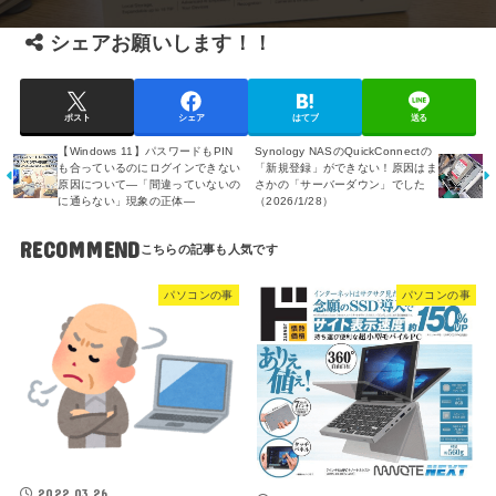
シェアお願いします！！
ポスト
シェア
はてブ
送る
【Windows 11】パスワードもPIN
Synology NASのQuickConnectの
も合っているのにログインできない
「新規登録」ができない！原因はま
原因について―「間違っていないの
さかの「サーバーダウン」でした
に通らない」現象の正体―
（2026/1/28）
RECOMMEND
パソコンの事
パソコンの事
2022.03.26