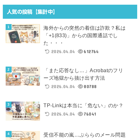
人気の投稿【集計中】
海外からの突然の着信は詐欺？私は
「+1(833)」からの国際通話でし
た・・・
2026.04.04
612764
「また応答なし…」Acrobatのフリ
ーズ地獄から抜け出す方法
2026.04.04
80788
TP-Linkは本当に「危ない」のか？
2026.04.04
76041
受信不能の嵐…ぷららのメール問題