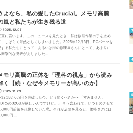
さよなら、私の愛したCrucial。メモリ高騰
の嵐と私たちが生き残る道
2025.12.07
正直に言います。このニュースを見たとき、私は修理作業の手を止め
て、しばらく呆然としてしまいました。2025年12月3日。PCパーツを
愛する私たちにとって、あるいは街の修理屋さんにとって、あまりに
も衝撃的な発表がありました...
メモリ高騰の正体を「理科の視点」から読み
解く【続・なぜ今メモリーが高いのか】
2025.11.29
〜32GBが5万円を突破した今、どう動くべきか〜 「すみません、
DDR5の32GBが欲しいんですけど…」 そう言われて、いつものクセで
15,000円前後を想像していた私。それが店頭を見ると、価格タグには
0,000円 ...