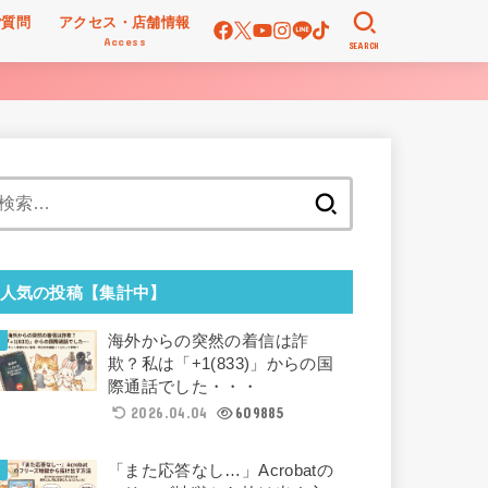
ご質問
アクセス・店舗情報
Access
SEARCH
検
索:
人気の投稿【集計中】
海外からの突然の着信は詐
欺？私は「+1(833)」からの国
際通話でした・・・
2026.04.04
609885
「また応答なし…」Acrobatの