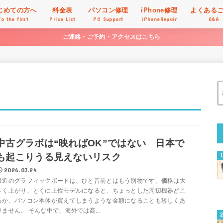
じめての方へ
料金表
パソコン修理
iPhone修理
よくある
To the first
Price List
PC Support
iPhoneRepair
Q&A
ご連絡・ご予約・アクセスはこちら
中古グラボは“映ればOK”ではない 日本で
も起こりうる見えないリスク
2026.03.24
最近のグラフィックボードは、ひと昔前とはもう別物です。価格は大
きく上がり、とくに上位モデルになると、ちょっとした周辺機器どこ
ろか、パソコン本体が買えてしまうような金額になることも珍しくあ
りません。 そんな中で、海外では高...