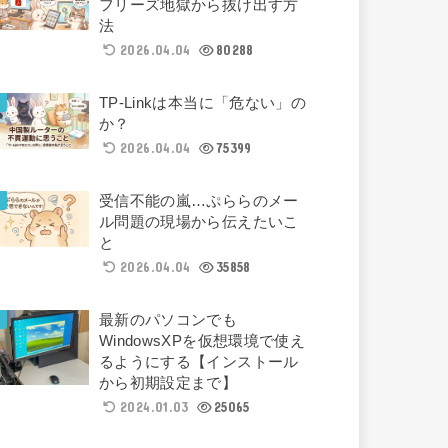
フリーズ地獄から抜け出す方
法
2026.04.04
80288
TP-Linkは本当に「危ない」の
か？
2026.04.04
75399
受信不能の嵐…ぷららのメー
ル問題の現場から伝えたいこ
と
2026.04.04
35858
最新のパソコンでも
WindowsXPを仮想環境で使え
るようにする【インストール
から初期設定まで】
2024.01.03
25065