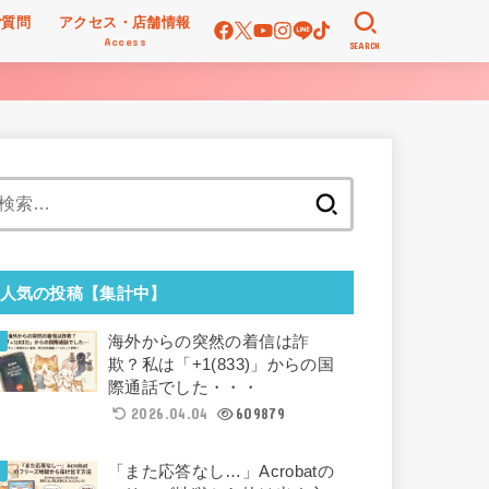
ご質問
アクセス・店舗情報
Access
SEARCH
検
索:
人気の投稿【集計中】
海外からの突然の着信は詐
欺？私は「+1(833)」からの国
際通話でした・・・
2026.04.04
609879
「また応答なし…」Acrobatの