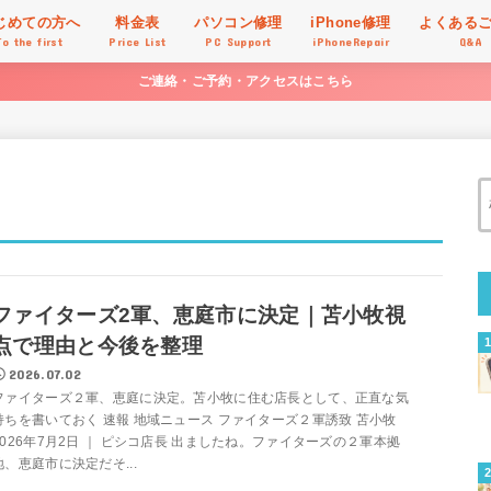
じめての方へ
料金表
パソコン修理
iPhone修理
よくある
To the first
Price List
PC Support
iPhoneRepair
Q&A
ご連絡・ご予約・アクセスはこちら
ファイターズ2軍、恵庭市に決定｜苫小牧視
点で理由と今後を整理
2026.07.02
ファイターズ２軍、恵庭に決定。苫小牧に住む店長として、正直な気
持ちを書いておく 速報 地域ニュース ファイターズ２軍誘致 苫小牧
2026年7月2日 ｜ ピシコ店長 出ましたね。ファイターズの２軍本拠
地、恵庭市に決定だそ...