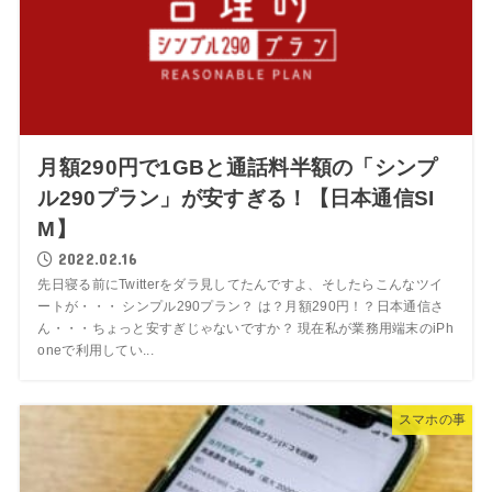
月額290円で1GBと通話料半額の「シンプ
ル290プラン」が安すぎる！【日本通信SI
M】
2022.02.16
先日寝る前にTwitterをダラ見してたんですよ、そしたらこんなツイ
ートが・・・ シンプル290プラン？ は？月額290円！？日本通信さ
ん・・・ちょっと安すぎじゃないですか？ 現在私が業務用端末のiPh
oneで利用してい...
スマホの事