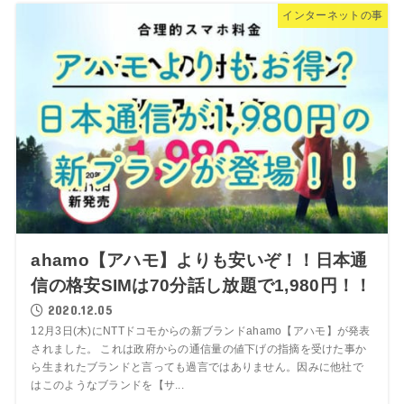
インターネットの事
ahamo【アハモ】よりも安いぞ！！日本通
信の格安SIMは70分話し放題で1,980円！！
2020.12.05
12月3日(木)にNTTドコモからの新ブランドahamo【アハモ】が発表
されました。 これは政府からの通信量の値下げの指摘を受けた事か
ら生まれたブランドと言っても過言ではありません。因みに他社で
はこのようなブランドを【サ...