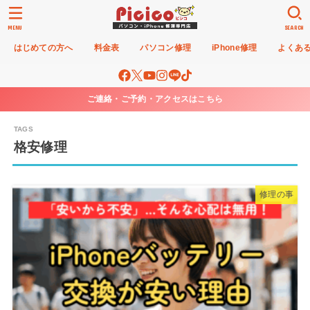
MENU
SEARCH
はじめての方へ
料金表
パソコン修理
iPhone修理
よくあ
ご連絡・ご予約・アクセスはこちら
格安修理
修理の事