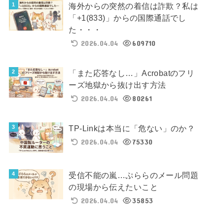
海外からの突然の着信は詐欺？私は
「+1(833)」からの国際通話でし
た・・・
2026.04.04
609710
「また応答なし…」Acrobatのフリ
ーズ地獄から抜け出す方法
2026.04.04
80261
TP-Linkは本当に「危ない」のか？
2026.04.04
75330
受信不能の嵐…ぷららのメール問題
の現場から伝えたいこと
2026.04.04
35853