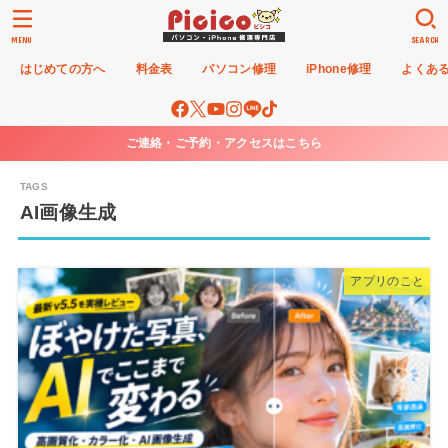
MENU
SEARCH
はじめての方へ
料金表
パソコン修理
iPhone修理
よくあ
ご連絡・ご予約・アクセスはこちら
AI画像生成
アプリのこと