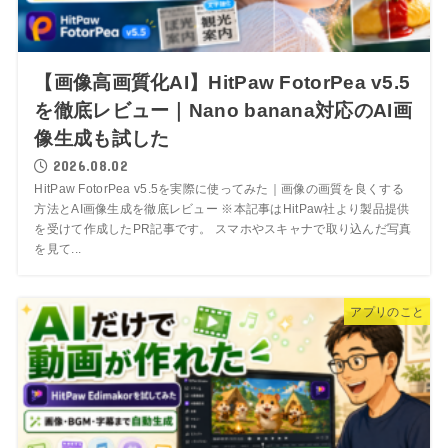
【画像高画質化AI】HitPaw FotorPea v5.5
を徹底レビュー｜Nano banana対応のAI画
像生成も試した
2026.08.02
HitPaw FotorPea v5.5を実際に使ってみた｜画像の画質を良くする
方法とAI画像生成を徹底レビュー ※本記事はHitPaw社より製品提供
を受けて作成したPR記事です。 スマホやスキャナで取り込んだ写真
を見て...
アプリのこと