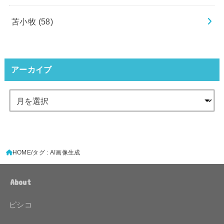
苫小牧
(58)
アーカイブ
HOME
タグ : AI画像生成
About
ピシコ