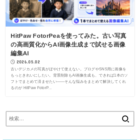
HitPaw FotorPeaを使ってみた。古い写真
の高画質化からAI画像生成まで試せる画像
編集AI
2026.05.02
古いデジカメの写真がぼやけて使えない。ブログやSNS用に画像を
もっときれいにしたい。背景削除もAI画像生成も、できれば1本のソ
フトでまとめて済ませたい——そんな悩みをまとめて解決してくれ
るのが HitPaw FotorP...
検
索: