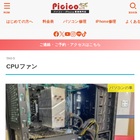
MENU
SEARCH
はじめての方へ
料金表
パソコン修理
iPhone修理
よくあ
ご連絡・ご予約・アクセスはこちら
CPUファン
パソコンの事