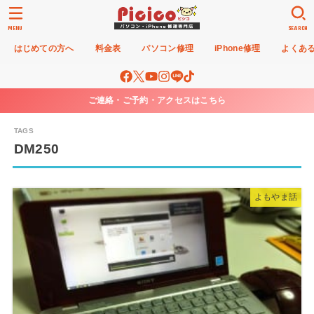
MENU
SEARCH
はじめての方へ
料金表
パソコン修理
iPhone修理
よくあ
ご連絡・ご予約・アクセスはこちら
DM250
よもやま話