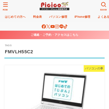
MENU
SEARCH
はじめての方へ
料金表
パソコン修理
iPhone修理
よくあ
ご連絡・ご予約・アクセスはこちら
FMVLH55C2
パソコンの事