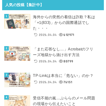
人気の投稿【集計中】
海外からの突然の着信は詐欺？私は
「+1(833)」からの国際通話でし
た・・・
2026.04.04
612971
「また応答なし…」Acrobatのフリ
ーズ地獄から抜け出す方法
2026.04.04
80799
TP-Linkは本当に「危ない」のか？
2026.04.04
76151
受信不能の嵐…ぷららのメール問題
の現場から伝えたいこと