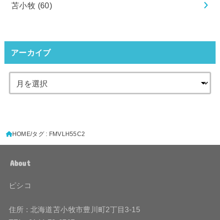
苫小牧
(60)
アーカイブ
HOME
タグ : FMVLH55C2
About
ピシコ
住所 : 北海道苫小牧市豊川町2丁目3-15