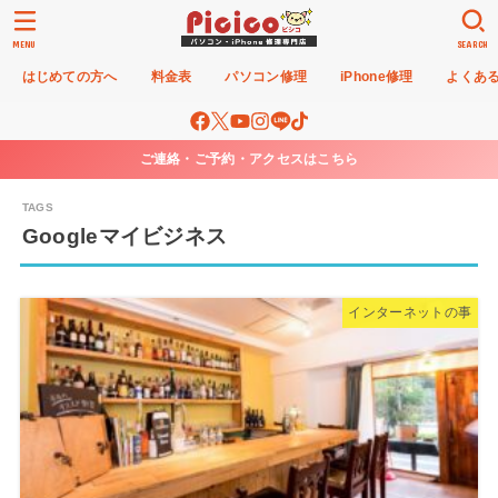
MENU
SEARCH
はじめての方へ
料金表
パソコン修理
iPhone修理
よくあ
ご連絡・ご予約・アクセスはこちら
Googleマイビジネス
インターネットの事