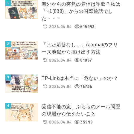
海外からの突然の着信は詐欺？私は
「+1(833)」からの国際通話でし
た・・・
2026.04.04
615993
「また応答なし…」Acrobatのフリ
ーズ地獄から抜け出す方法
2026.04.04
81067
TP-Linkは本当に「危ない」のか？
2026.04.04
76736
受信不能の嵐…ぷららのメール問題
の現場から伝えたいこと
2026.04.04
35999