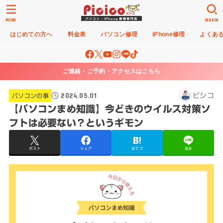
MENU
SEARCH
はじめての方へ
料金表
パソコン修理
iPhone修理
よくあ
ご連絡・ご予約・アクセスはこちら
2024.05.01
ピシコ
パソコンの事
【パソコンまめ知識】今どきのウイルス対策ソ
フトは必要ない？というギモン
ポスト
シェア
はてブ
送る