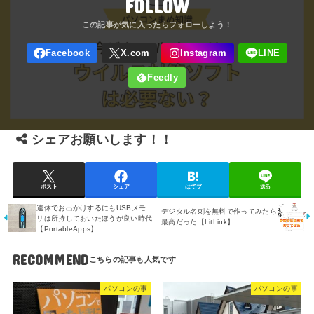
FOLLOW
シェアお願いします！！
ポスト
シェア
はてブ
送る
連休でお出かけするにもUSBメモ
デジタル名刺を無料で作ってみたら
リは所持しておいたほうが良い時代
最高だった【LitLink】
【PortableApps】
RECOMMEND
パソコンの事
パソコンの事