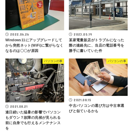
2022.06.26
2023.05.19
Windows11にアップグレードして
某家電量販店がトラブルになった
から突然ネット(WiFi)に繋がらなく
際の連絡先に、当店の電話番号を
なるのは〇〇が原因
勝手に書いていた件
パソコンの事
パソコンの事
2021.08.15
中古パソコンの選び方は中古車選
2021.08.21
びと似ているかも
連日続いた猛暑の影響でパソコン
もダウン？故障の兆候が見られる
前に自身でも行えるメンテナンス
を