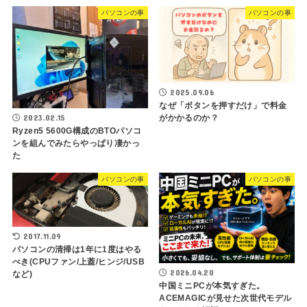
パソコンの事
パソコンの事
2025.09.06
なぜ「ボタンを押すだけ」で料金
2023.02.15
がかかるのか？
Ryzen5 5600G構成のBTOパソコ
ンを組んでみたらやっぱり凄かっ
た
パソコンの事
パソコンの事
2017.11.09
パソコンの清掃は1年に1度はやる
べき(CPUファン/上蓋/ヒンジ/USB
2026.04.20
など)
中国ミニPCが本気すぎた。
ACEMAGICが見せた次世代モデル