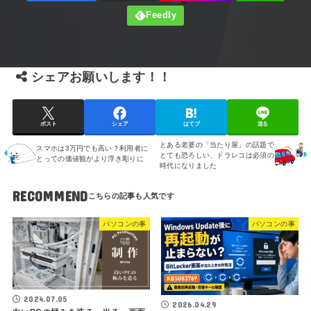
シェアお願いします！！
ポスト
シェア
はてブ
送る
とある老婆の「当たり屋」の話題で
スマホは3万円でも高い？利用者に
とても恐ろしい、ドラレコは必須の
とっての価値観がより浮き彫りに
時代になりました
RECOMMEND
パソコンの事
パソコンの事
2024.07.05
2026.04.29