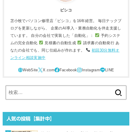
ピシコ
苫小牧でパソコン修理店「ピシコ」を16年経営。 毎日テックブ
ログを更新しながら、 企業のAI導入・業務自動化を伴走支援し
ています。 自分の会社で実装した「自動化」：
予約システ
ムの完全自動化
見積書の自動生成
請求書の自動発行 あ
なたの会社でも、同じ仕組みが作れます。
初回30分無料オ
ンライン相談実施中
検
索:
人気の投稿【集計中】