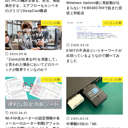
白いPCの極みを造る、光る、画面
Windows Update後に再起動が止
表示する、エアフローもカンペキ
まらない？KB5083769で起きた症
のゴリゴリDeepCool構成
状と対処法
パソコンの事
パソコンの事
2020.02.12
ESETの不具合というキーワードが
2024.09.16
出回っているようなので調べてみ
「Zoomが出来るPCを用意して」
ました
と言われた場合においてどのスペ
ックが限界ラインなのか？
パソコンの事
パソコンの事
2023.06.21
Wi-Fiや光ルーターの設定情報や各
2024.05.15
メーカーのルーター初期(デフォル
中華製USBの「Wi-