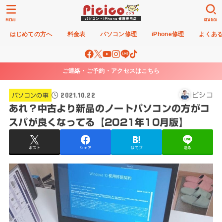
MENU
SEARCH
はじめての方へ
料金表
パソコン修理
iPhone修理
よくあ
ご連絡・ご予約・アクセスはこちら
2021.10.22
ピシコ
パソコンの事
あれ？中古より新品のノートパソコンの方がコ
スパが良くなってる【2021年10月版】
ポスト
シェア
はてブ
送る