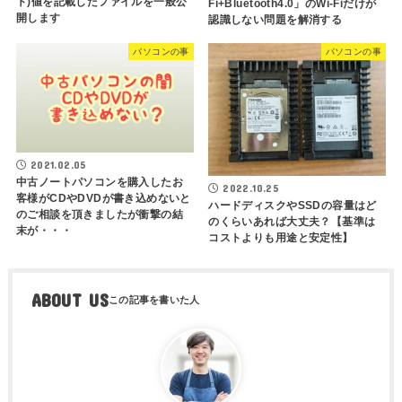
ト)値を記載したファイルを一般公
Fi+Bluetooth4.0」のWi-Fiだけが
開します
認識しない問題を解消する
パソコンの事
パソコンの事
2021.02.05
中古ノートパソコンを購入したお
2022.10.25
客様がCDやDVDが書き込めないと
ハードディスクやSSDの容量はど
のご相談を頂きましたが衝撃の結
のくらいあれば大丈夫？【基準は
末が・・・
コストよりも用途と安定性】
ABOUT US