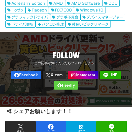
Adrenalin Edition
AMD
AMD Software
DDU
Hotfix
Radeon
RX7000
Windows10
グラフィックドライバ
グラボ不具合
デバイスマネージャー
ドライバ更新
パソコン修理
黄色いビックリマーク
FOLLOW
シェアお願いします！！
ポスト
シェア
はてブ
送る