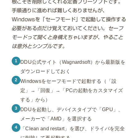
根こそぎ削除してくれる定番フリーソフトです。
手順通りに進めれば難しくありませんが、
Windowsを「セーフモード」で起動して操作する
必要がある点だけ覚えておいてください。
セーフ
モードって聞くと身構えちゃいますが、やること
は意外とシンプルです。
1
DDU公式サイト（Wagnardsoft）から最新版を
ダウンロードしておく
2
Windowsをセーフモードで起動する（「設
定」→「回復」→「PCの起動をカスタマイズ
する」から）
3
DDUを起動し、デバイスタイプで「GPU」、
メーカーで「AMD」を選択する
4
「Clean and restart」を選び、ドライバを完全
に削除して再起動する