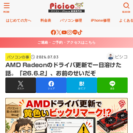
MENU
SEARCH
はじめての方へ
料金表
パソコン修理
iPhone修理
よくあ
ご連絡・ご予約・アクセスはこちら
2026.07.03
ピシコ
パソコンの事
AMD Radeonのドライバ更新で一日溶けた
話。「26.6.2」、お前のせいだぞ
ポスト
シェア
はてブ
送る