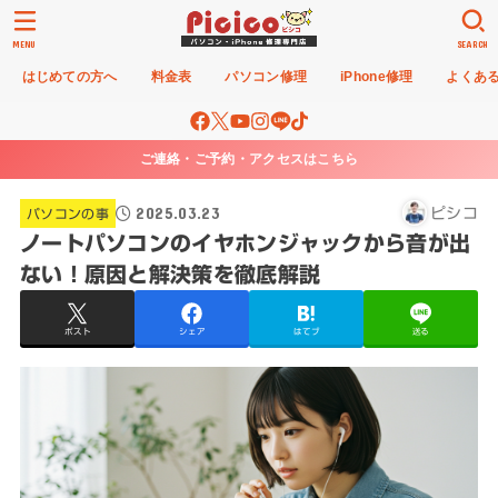
MENU
SEARCH
はじめての方へ
料金表
パソコン修理
iPhone修理
よくあ
ご連絡・ご予約・アクセスはこちら
2025.03.23
ピシコ
パソコンの事
ノートパソコンのイヤホンジャックから音が出
ない！原因と解決策を徹底解説
ポスト
シェア
はてブ
送る