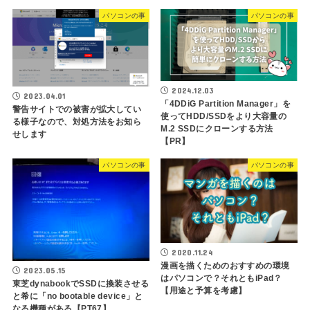
パソコンの事
パソコンの事
2024.12.03
2023.04.01
「4DDiG Partition Manager」を
警告サイトでの被害が拡大してい
使ってHDD/SSDをより大容量の
る様子なので、対処方法をお知ら
M.2 SSDにクローンする方法
せします
【PR】
パソコンの事
パソコンの事
2020.11.24
漫画を描くためのおすすめの環境
2023.05.15
はパソコンで？それともiPad？
東芝dynabookでSSDに換装させる
【用途と予算を考慮】
と希に「no bootable device」と
なる機種がある【PT67】