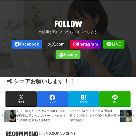
FOLLOW
シェアお願いします！！
ポスト
シェア
はてブ
送る
えっ、消えた！？ Microsoft Office
iPhone 14がフリーズ＆通信不
が勝手にアンインストールされた！
良！？原因と今すぐ試せる解決策を
この原因と対処法を解説
徹底解説！
RECOMMEND