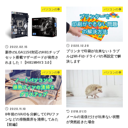
パソコンの事
パソコンの事
2020.12.28
2022.02.15
プリンタで印刷が出来ないトラブ
新作のLGA1150対応のH81チップ
ルはWi-Fiかドライバの再設定で解
セット搭載マザーボードが発売さ
決します
れました！【H81MHV3 3.0】
パソコンの事
パソコンの事
2020.11.10
2018.01.13
8年前のVAIOを分解してCPUファ
メールの送信だけが出来ない状態
ンなどの排熱箇所を清掃してみた
が突然起きた場合
【前編】