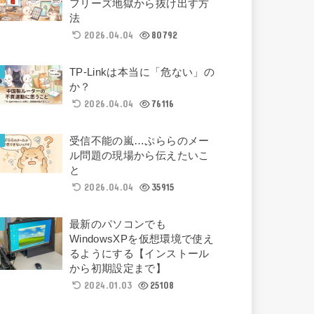
フリーズ地獄から抜け出す方
法
2026.04.04
80792
TP-Linkは本当に「危ない」の
か？
2026.04.04
76116
受信不能の嵐…ぷららのメー
ル問題の現場から伝えたいこ
と
2026.04.04
35915
最新のパソコンでも
WindowsXPを仮想環境で使え
るようにする【インストール
から初期設定まで】
2024.01.03
25108