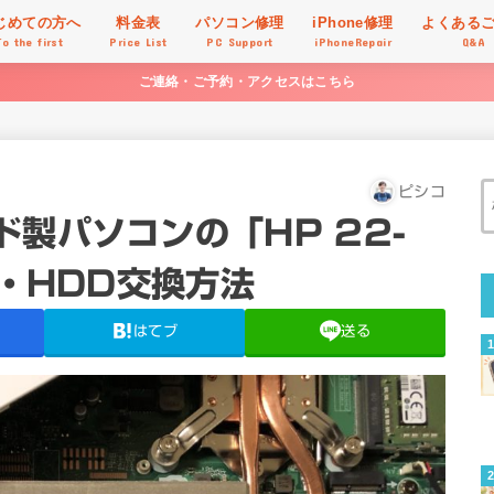
じめての方へ
料金表
パソコン修理
iPhone修理
よくある
To the first
Price List
PC Support
iPhoneRepair
Q&A
ご連絡・ご予約・アクセスはこちら
ピシコ
製パソコンの「HP 22-
リ・HDD交換方法
はてブ
送る