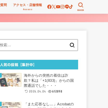
ご質問
アクセス・店舗情報
Access
SEARCH
検
索:
人気の投稿【集計中】
海外からの突然の着信は詐
欺？私は「+1(833)」からの国
際通話でした・・・
2026.04.04
612898
「また応答なし…」Acrobatの