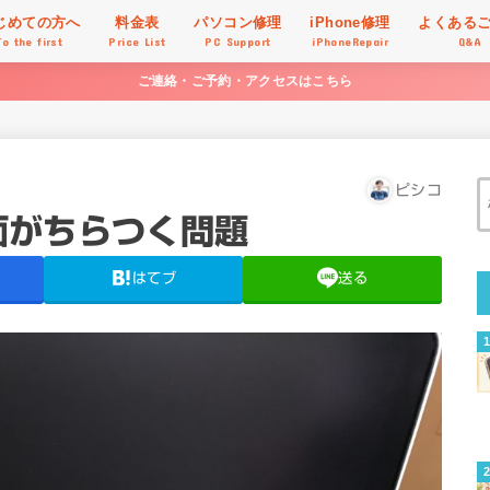
じめての方へ
料金表
パソコン修理
iPhone修理
よくある
To the first
Price List
PC Support
iPhoneRepair
Q&A
ご連絡・ご予約・アクセスはこちら
ピシコ
画面がちらつく問題
はてブ
送る