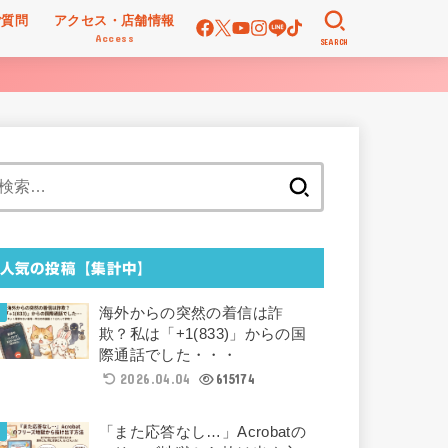
ご質問
アクセス・店舗情報
Access
SEARCH
検
索:
人気の投稿【集計中】
海外からの突然の着信は詐
欺？私は「+1(833)」からの国
際通話でした・・・
2026.04.04
615174
「また応答なし…」Acrobatの