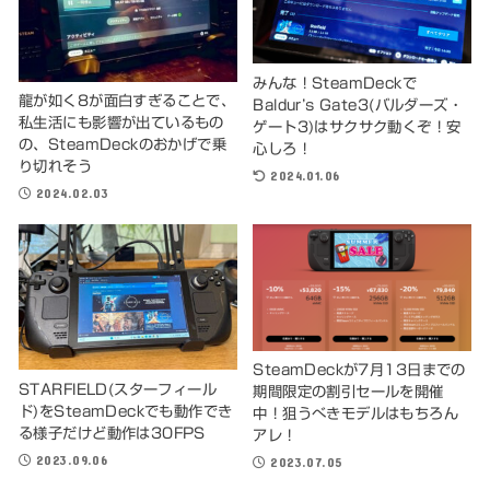
みんな！SteamDeckで
龍が如く8が面白すぎることで、
Baldur’s Gate3(バルダーズ・
私生活にも影響が出ているもの
ゲート3)はサクサク動くぞ！安
の、SteamDeckのおかげで乗
心しろ！
り切れそう
2024.01.06
2024.02.03
SteamDeckが7月13日までの
STARFIELD(スターフィール
期間限定の割引セールを開催
ド)をSteamDeckでも動作でき
中！狙うべきモデルはもちろん
る様子だけど動作は30FPS
アレ！
2023.09.06
2023.07.05