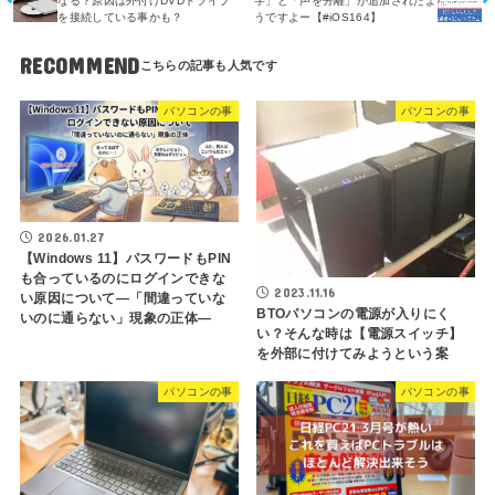
なる？原因は外付けDVDドライブ
字」と「声を分離」が追加されたよ
を接続している事かも？
うですよー【#iOS164】
RECOMMEND
パソコンの事
パソコンの事
2026.01.27
【Windows 11】パスワードもPIN
も合っているのにログインできな
2023.11.16
い原因について―「間違っていな
BTOパソコンの電源が入りにく
いのに通らない」現象の正体―
い？そんな時は【電源スイッチ】
を外部に付けてみようという案
パソコンの事
パソコンの事