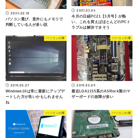
2021.03.04
2024.02.10
今月の日経PC21【3月号】が熱
パソコン選び、意外にもメモリで
い、これを買えばほとんどのPCト
判断している人が多い説
ラブルは解決できそう
パソコンの事
パソコンの事
2019.05.27
2019.05.09
Windows10は常に最新にアップデ
最近LGA1155系のASRock製のマ
ートした方が良いかもしれません
ザーボードの故障が多い
ね
パソコンの事
パソコンの事