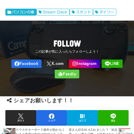
パソコンの事
Steam Deck
スタンド
ダイソー
FOLLOW
シェアお願いします！！
ポスト
シェア
はてブ
送る
マウスやキーボード操作が効かなく
皆さんiOS16.4入れました？「絵文