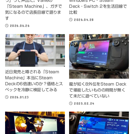
っ」って声出た。Valveの
Windows PC・Steam
「Steam Machine」、ガチで
Deck・Switch 2を生活目線で
気になるので店長目線で語りま
比較
す
2026.04.28
2026.06.26
近日発売と噂される「Steam
Machine」本当にSteam
Deckの6倍速いのか？価格とス
龍が如く8外伝をSteam Deck
ペックを冷静に検証してみる
で堪能したいものの時間が無く
て未だに遊べていない
2026.01.23
2025.02.24