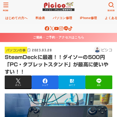
MENU
SEARCH
はじめての方へ
料金表
パソコン修理
iPhone修理
よくあ
ご連絡・ご予約・アクセスはこちら
2023.03.28
ピシコ
パソコンの事
SteamDeckに最適！！ダイソーの500円
「PC・タブレットスタンド」が最高に使いや
すい！！
ポスト
シェア
はてブ
送る