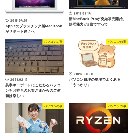
2018.07.14
新MacBook Proが突如販売開始、
2018.04.01
処理能力が2倍ですって
Appleのプラスチック製MacBook
がサポート終了へ
パソコンの事
パソコンの事
2025.08.28
2021.02.19
パソコン修理の現場でよくある
「うっかり」
英字キーボードにこだわるパソコ
ンをお持ちのお客さまからのご依
頼は楽しい
パソコンの事
パソコンの事