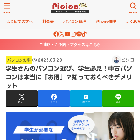
MENU
SEARCH
はじめての方へ
料金表
パソコン修理
iPhone修理
よくあ
ご連絡・ご予約・アクセスはこちら
2025.03.20
ピシコ
パソコンの事
学生さんのパソコン選び、学生必見！中古パソ
コンは本当に「お得」？知っておくべきデメリ
ット
ポスト
シェア
はてブ
送る