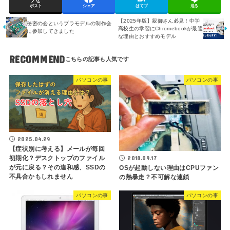
ポスト
シェア
はてブ
送る
【2025年版】親御さん必見！中学
秘密の会というプラモデルの制作会
高校生の学習にChromebookが最適
に参加してきました
な理由とおすすめモデル
RECOMMEND
パソコンの事
パソコンの事
2025.04.29
【症状別に考える】メールが毎回
2018.09.17
初期化？デスクトップのファイル
が元に戻る？その違和感、SSDの
OSが起動しない理由はCPUファン
不具合かもしれません
の熱暴走？不可解な連鎖
パソコンの事
パソコンの事