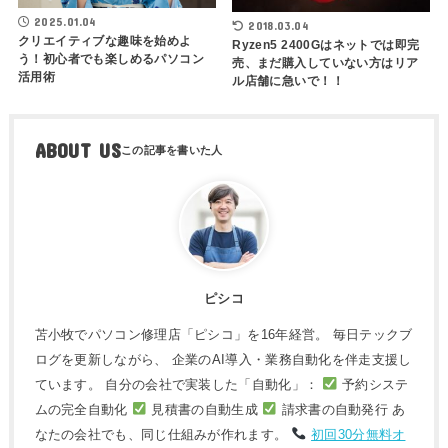
2025.01.04
2018.03.04
クリエイティブな趣味を始めよ
Ryzen5 2400Gはネットでは即完
う！初心者でも楽しめるパソコン
売、まだ購入していない方はリア
活用術
ル店舗に急いで！！
ABOUT US
ピシコ
苫小牧でパソコン修理店「ピシコ」を16年経営。 毎日テックブ
ログを更新しながら、 企業のAI導入・業務自動化を伴走支援し
ています。 自分の会社で実装した「自動化」：
予約システ
ムの完全自動化
見積書の自動生成
請求書の自動発行 あ
なたの会社でも、同じ仕組みが作れます。
初回30分無料オ