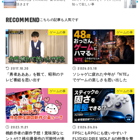
頂きます
知って欲しい事
RECOMMEND
ゲームの事
ゲームの事
2017.10.30
2026.05.18
「勇者あああ」を観て、昭和のテ
ソシャゲに疲れた中年が『NTE』
レビ番組を思い出す
でゲームの楽しさを思い出した
ゲームの事
ゲームの事
2023.11.21
2026.06.06
桃鉄作者の新作予想！意味深なヒ
FPSにもRPGにも使いやすい？
ントが!? 桃伝最新作の可能性が来
FLYDIGI DIRE WOLF 4の特徴を整