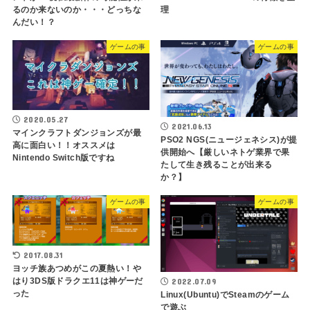
るのか来ないのか・・・どっちな
理
んだい！？
ゲームの事
ゲームの事
2020.05.27
2021.06.13
マインクラフトダンジョンズが最
PSO2 NGS(ニュージェネシス)が提
高に面白い！！オススメは
供開始へ【厳しいネトゲ業界で果
Nintendo Switch版ですね
たして生き残ることが出来る
か？】
ゲームの事
ゲームの事
2017.08.31
ヨッチ族あつめがこの夏熱い！や
はり3DS版ドラクエ11は神ゲーだ
2022.07.09
った
Linux(Ubuntu)でSteamのゲーム
で遊ぶ