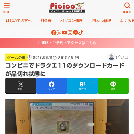
MENU
SEARCH
はじめての方へ
料金表
パソコン修理
iPhone修理
よくあ
ご連絡・ご予約・アクセスはこちら
2017.08.11
2017.08.29
ピシコ
ゲームの事
コンビニでドラクエ11のダウンロードカード
が品切れ状態に
ポスト
シェア
はてブ
送る