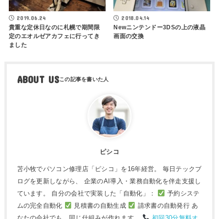
2019.06.24
2018.04.14
貴重な定休日なのに札幌で期間限
Newニンテンドー3DSの上の液晶
定のエオルゼアカフェに行ってき
画面の交換
ました
ABOUT US
ピシコ
苫小牧でパソコン修理店「ピシコ」を16年経営。 毎日テックブ
ログを更新しながら、 企業のAI導入・業務自動化を伴走支援し
ています。 自分の会社で実装した「自動化」：
予約システ
ムの完全自動化
見積書の自動生成
請求書の自動発行 あ
なたの会社でも、同じ仕組みが作れます。
初回30分無料オ