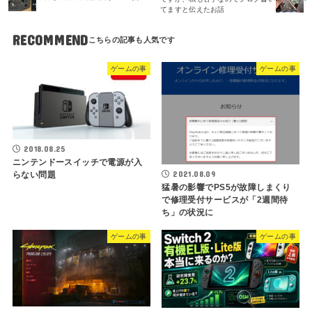
てますと伝えたお話
RECOMMEND
ゲームの事
ゲームの事
2018.08.25
ニンテンドースイッチで電源が入
2021.08.09
らない問題
猛暑の影響でPS5が故障しまくり
で修理受付サービスが「2週間待
ち」の状況に
ゲームの事
ゲームの事