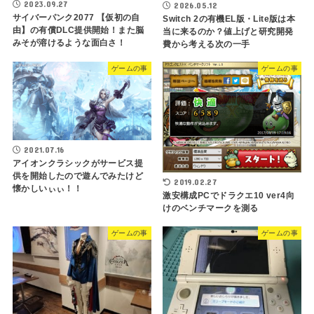
2023.09.27
2026.05.12
サイバーパンク2077 【仮初の自
Switch 2の有機EL版・Lite版は本
由】の有償DLC提供開始！また脳
当に来るのか？値上げと研究開発
みそが溶けるような面白さ！
費から考える次の一手
ゲームの事
ゲームの事
2021.07.16
アイオンクラシックがサービス提
供を開始したので遊んでみたけど
2019.02.27
懐かしいぃぃ！！
激安構成PCでドラクエ10 ver4向
けのベンチマークを測る
ゲームの事
ゲームの事