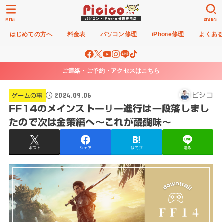
MENU
SEARCH
はじめての方へ
料金表
パソコン修理
iPhone修理
よくあ
ご連絡・ご予約・アクセスはこちら
2024.09.06
ピシコ
ゲームの事
FF14のメインストーリー進行は一段落しまし
たので次は金策編へ～これが醍醐味～
ポスト
シェア
はてブ
送る