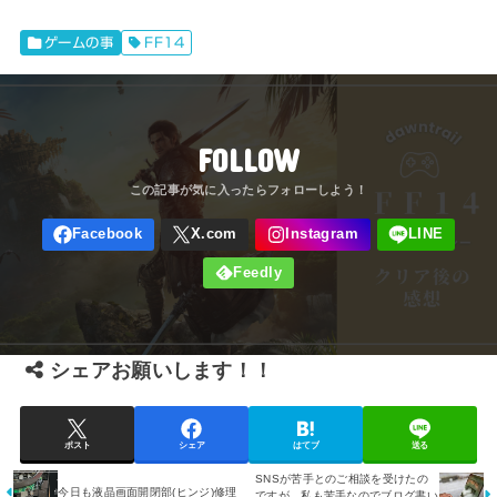
ゲームの事
FF14
FOLLOW
シェアお願いします！！
ポスト
シェア
はてブ
送る
SNSが苦手とのご相談を受けたの
今日も液晶画面開閉部(ヒンジ)修理
ですが、私も苦手なのでブログ書い