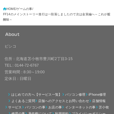
HOME
ゲームの事
FF14のメインストーリー進行は一段落しましたので次は金策編へ～これが醍
醐味～
About
ピシコ
住所 : 北海道苫小牧市豊川町2丁目3-15
TEL : 0144-72-6767
営業時間 : 8:30～19:00
定休日 : 日曜日
はじめての方へ【サービス一覧】
パソコン修理
iPhone修理
よくあるご質問
店舗へのアクセスとお問い合わせ
店舗情報
サービス
パソコンの事
お店の事
インターネットの事
苫小牧
修理の事
著作権について
利用規約
プライバシーポリシー