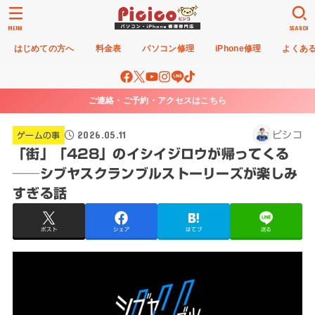
MENU
SEARCH
はじめての方へ
料金表
パソコン修理
iPhone修理
よくあ
ご連絡・ご予約・アクセスはこちら
2026.05.11
ピシコ
ゲームの事
「街」「428」のイシイジロウが帰ってくる
──シブヤスクランブルストーリーズが楽しみ
すぎる話
ポスト
シェア
はてブ
送る