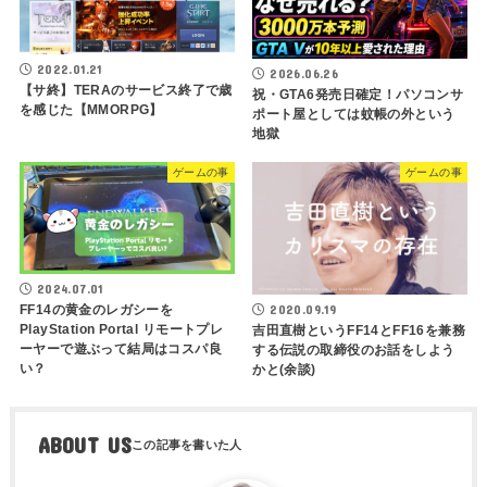
2022.01.21
2026.06.26
【サ終】TERAのサービス終了で歳
祝・GTA6発売日確定！パソコンサ
を感じた【MMORPG】
ポート屋としては蚊帳の外という
地獄
ゲームの事
ゲームの事
2024.07.01
2020.09.19
FF14の黄金のレガシーを
PlayStation Portal リモートプレ
吉田直樹というFF14とFF16を兼務
ーヤーで遊ぶって結局はコスパ良
する伝説の取締役のお話をしよう
い？
かと(余談)
ABOUT US