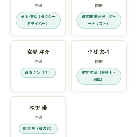
俳優
俳優
華山 快児（タクシー
御堂筋 美登里（ジャ
ドライバー）
ーナリスト）
窪塚 洋介
中村 悠斗
俳優
俳優
銀原 ギン（？）
安堂 亜蓮（弁護士・
濃厚）
松田 優
俳優
馬場 蛮（謎の男）