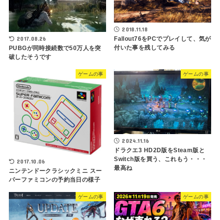
2018.11.18
2017.08.26
Fallout76をPCでプレイして、気が
付いた事を残してみる
PUBGが同時接続数で50万人を突
破したそうです
ゲームの事
ゲームの事
2024.11.16
ドラクエ3 HD2D版をSteam版と
Switch版を買う、これもう・・・
2017.10.06
最高ね
ニンテンドークラシックミニ スー
パーファミコンの予約当日の様子
ゲームの事
ゲームの事