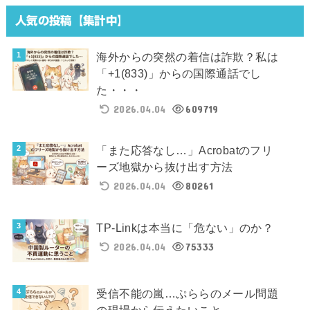
人気の投稿【集計中】
海外からの突然の着信は詐欺？私は
「+1(833)」からの国際通話でし
た・・・
2026.04.04
609719
「また応答なし…」Acrobatのフリ
ーズ地獄から抜け出す方法
2026.04.04
80261
TP-Linkは本当に「危ない」のか？
2026.04.04
75333
受信不能の嵐…ぷららのメール問題
の現場から伝えたいこと