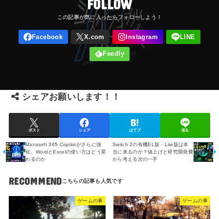
FOLLOW
シェアお願いします！！
ポスト
シェア
はてブ
送る
Microsoft 365 Copilotがさらに強
Switch 2の有機EL版・Lite版は本
化、WordとExcelの使い方はどう変
当に来るのか？値上げと研究開発費
わるのか
から考える次の一手
RECOMMEND
ゲームの事
ゲームの事