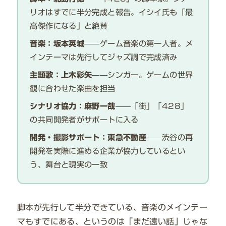
リオはすでに半分完成と報告。イシイ氏も「最
高傑作になる」と絶賛
音楽：坂本英城
——ゲーム音楽の第一人者。メ
インテーマは先行してジャズ調で完成済み
主題歌：上木彩矢
——シンガー。ゲームの世界
観に合わせた楽曲を担当
シナリオ協力：麻野一哉
——「街」「428」
の共同開発者がサポートに入る
開発・撮影サポート：東急不動産
——渋谷の再
開発を実際に進める企業が協力しているとい
う、舞台と現実の一致
脚本が先行して半分できている、音楽のメインテー
マもすでにある、というのは「まだ遠い話」じゃな