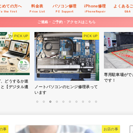
じめての方へ
料金表
パソコン修理
iPhone修理
よくある
To the first
Price List
PC Support
iPhoneRepair
Q&A
ご連絡・ご予約・アクセスはこちら
専用駐車場がで
です！
ど、どうするか迷
ノートパソコンのヒンジ修理承って
こと【デジタル遺
います
1
2
3
4
5
6
7
8
9
10
の事
お店の事