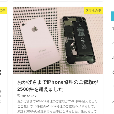
の事
スマホの事
壁
おかげさまでiPhone修理のご依頼が
2500件を超えました
壁
2017.12.17
が
おかげさまでiPhone修理のご依頼が2500件を超えました
真
ここ数日で30件程のiPhone修理のご依頼を頂きまして、
累計2500件の修理を行った事になりました。改めまして