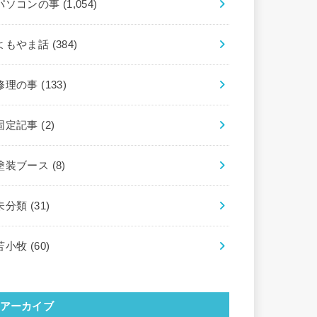
パソコンの事
(1,054)
よもやま話
(384)
修理の事
(133)
固定記事
(2)
塗装ブース
(8)
未分類
(31)
苫小牧
(60)
アーカイブ