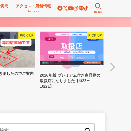
ご質問
アクセス・店舗情報
Access
SEARCH
きましたのでご案内
おかげさまで
2026年版 プレミアム付き商品券の
しました！
取扱店になりました【4/22〜
10/21】
検