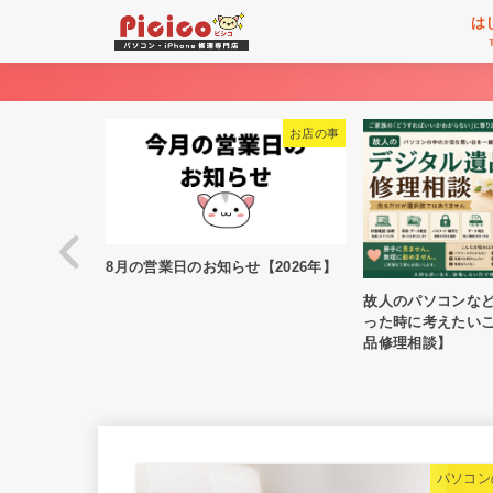
は
お店の事
8月の営業日のお知らせ【2026年】
問い合わせ
故人のパソコンな
った時に考えたい
品修理相談】
パソコン