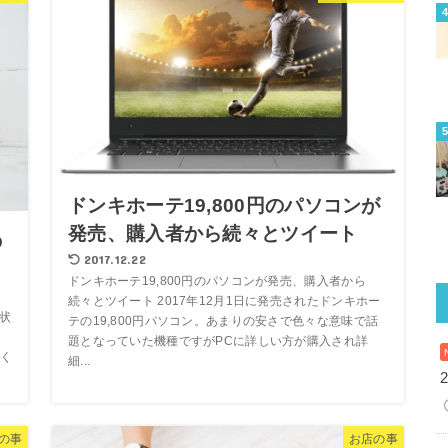
ドンキホーテ19,800円のパソコンが
発売、購入者から続々とツイート
の
2017.12.22
ドンキホーテ19,800円のパソコンが発売、購入者から
続々とツイート 2017年12月1日に発売されたドンキホー
の状
テの19,800円パソコン。あまりの安さで色々な意味で話
り
題となっていた機種ですがPCに詳しい方が購入され詳
く
細...
の事
お店の事