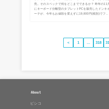
売。そのスペックで何をどこまでできるか？ 昨年の11
にキーボード分離型のタブレットPCを販売したドンキ
ーテが、今年もお値段を変えずに19,800円(税別)でフ...
＜
1
…
318
3
About
ピシコ