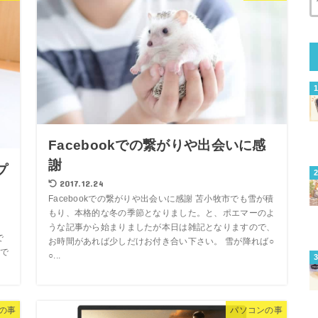
Facebookでの繋がりや出会いに感
謝
プ
2017.12.24
Facebookでの繋がりや出会いに感謝 苫小牧市でも雪が積
もり、本格的な冬の季節となりました。と、ポエマーのよ
うな記事から始まりましたが本日は雑記となりますので、
で
お時間があれば少しだけお付き合い下さい。 雪が降れば○
で
○...
の事
パソコンの事