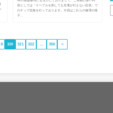
neの基盤修理にも注力しておりまして、ご依頼の多い内
月
容としては「ケーブルを刺しても充電が行えない症状」で
ホ
のチップ交換を行っております。今回はこれらの修理の様
子...
19
320
321
322
…
350
＞