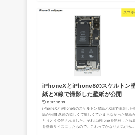
スマホ
iPhoneXとiPhone8のスケルトン
紙とX線で撮影した壁紙が公開
2017.12.19
iPhoneXとiPhone8のスケルトン壁紙とX線で撮影した
紙が公開 念願の欲しくて欲しくてたまらなかった壁紙
とうとう公開されました。それはiPhoneを開梱した写
を壁紙サイズにしたもので、これってかなり人気があ...