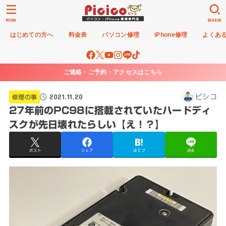
MENU
SEARCH
はじめての方へ
料金表
パソコン修理
iPhone修理
よくあ
ご連絡・ご予約・アクセスはこちら
2021.11.20
ピシコ
修理の事
27年前のPC98に搭載されていたハードディ
スクが先日壊れたらしい【え！？】
ポスト
シェア
はてブ
送る