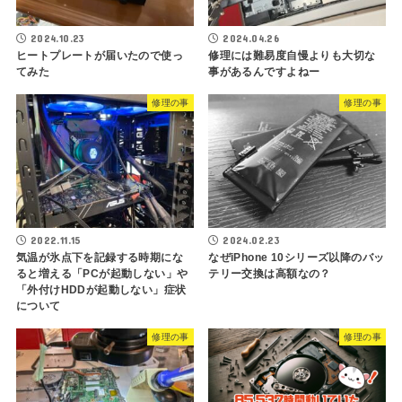
2024.10.23
2024.04.26
ヒートプレートが届いたので使っ
修理には難易度自慢よりも大切な
てみた
事があるんですよねー
修理の事
修理の事
2022.11.15
2024.02.23
気温が氷点下を記録する時期にな
なぜiPhone 10シリーズ以降のバッ
ると増える「PCが起動しない」や
テリー交換は高額なの？
「外付けHDDが起動しない」症状
について
修理の事
修理の事