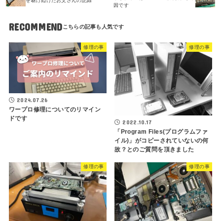
を駆けぬけたお父さんの記録
因です
RECOMMEND
修理の事
修理の事
2024.07.26
ワープロ修理についてのリマイン
ドです
2022.10.17
「Program Files(プログラムファ
イル)」がコピーされていないの何
故？とのご質問を頂きました
修理の事
修理の事