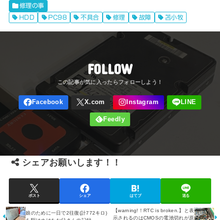
修理の事
HDD
PC98
不具合
修理
故障
苫小牧
FOLLOW
シェアお願いします！！
ポスト
シェア
はてブ
送る
【warning!！RTC is broken.】と表
娘のために一日で2往復(計772キロ)
示されるのはCMOSの電池切れが原