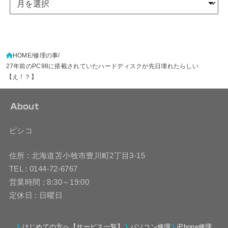
HOME
修理の事
27年前のPC98に搭載されていたハードディスクが先日壊れたらしい
【え！？】
About
ピシコ
住所 : 北海道苫小牧市豊川町2丁目3-15
TEL : 0144-72-6767
営業時間 : 8:30～19:00
定休日 : 日曜日
はじめての方へ【サービス一覧】
パソコン修理
iPhone修理