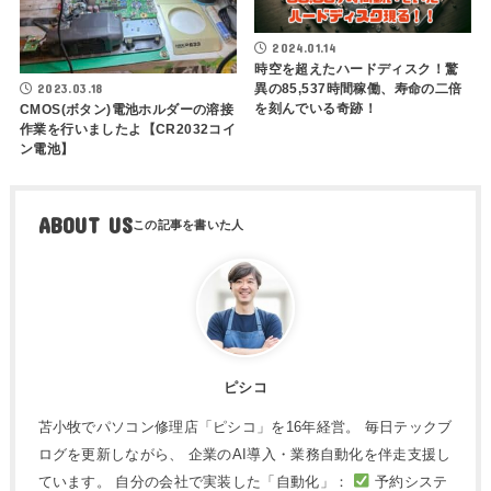
2024.01.14
時空を超えたハードディスク！驚
2023.03.18
異の85,537時間稼働、寿命の二倍
を刻んでいる奇跡！
CMOS(ボタン)電池ホルダーの溶接
作業を行いましたよ【CR2032コイ
ン電池】
ABOUT US
ピシコ
苫小牧でパソコン修理店「ピシコ」を16年経営。 毎日テックブ
ログを更新しながら、 企業のAI導入・業務自動化を伴走支援し
ています。 自分の会社で実装した「自動化」：
予約システ