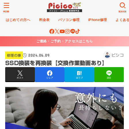
MENU
SEARCH
はじめての方へ
料金表
パソコン修理
iPhone修理
よくあ
ご連絡・ご予約・アクセスはこちら
2024.06.09
ピシコ
修理の事
SSD換装を再換装【交換作業動画あり】
ポスト
シェア
はてブ
送る