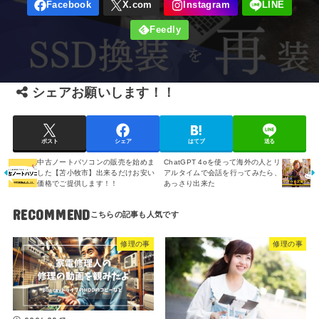
シェアお願いします！！
ポスト
シェア
はてブ
送る
中古ノートパソコンの販売を始めま
ChatGPT 4oを使って海外の人とリ
した【苫小牧市】出来るだけお安い
アルタイムで会話を行ってみたら、
価格でご提供します！！
あっさり出来た
RECOMMEND
修理の事
修理の事