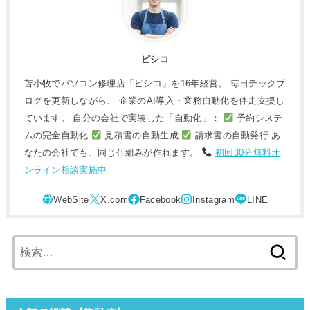
ピシコ
苫小牧でパソコン修理店「ピシコ」を16年経営。 毎日テックブ
ログを更新しながら、 企業のAI導入・業務自動化を伴走支援し
ています。 自分の会社で実装した「自動化」：
予約システ
ムの完全自動化
見積書の自動生成
請求書の自動発行 あ
なたの会社でも、同じ仕組みが作れます。
初回30分無料オ
ンライン相談実施中
検
索: