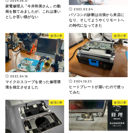
2024.08.13
家電修理人「今井和美さん」の動
2023.02.04
画を観てみましたが、これは凄い
パソコンの診断は出張から来店に
としか言い様がない
なり、そしてようやくリモートへ
の時代になってきた
修理の事
修理の事
2023.04.16
2024.10.23
マイクロスコープを使った修理環
ヒートプレートが届いたので使っ
境を独立させました
てみた
修理の事
修理の事