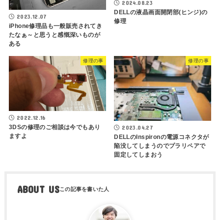
2024.08.23
DELLの液晶画面開閉部(ヒンジ)の
2023.12.07
修理
iPhone修理品も一般販売されてき
たなぁ～と思うと感慨深いものが
ある
修理の事
修理の事
2022.12.16
3DSの修理のご相談は今でもあり
2023.04.27
ますよ
DELLのInspironの電源コネクタが
陥没してしまうのでプラリペアで
固定してしまおう
ABOUT US