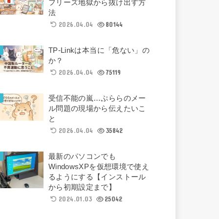
フリーズ地獄から抜け出す方
法
2026.04.04
80144
TP-Linkは本当に「危ない」の
か？
2026.04.04
75119
受信不能の嵐…ぷららのメー
ル問題の現場から伝えたいこ
と
2026.04.04
35842
最新のパソコンでも
WindowsXPを仮想環境で使え
るようにする【インストール
から初期設定まで】
2024.01.03
25042