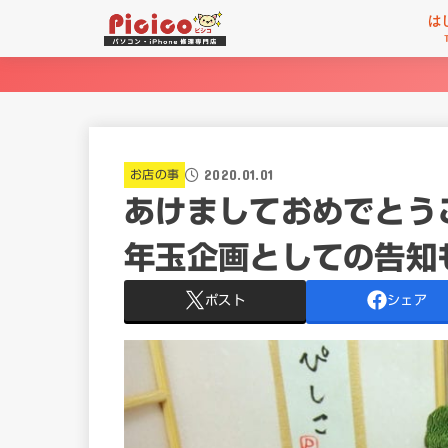
は
2020.01.01
お店の事
あけましておめでとう
年玉企画としての告知
ポスト
シェア