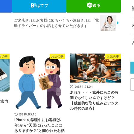
はてブ
送る
ご来店されたお客様にめちゃくちゃ注目された「電
動ドライバー」のお話をさせていただきます
店の事
お店の事
お店の事
2024.01.21
あれ？・・・意外にもこの時
期でも忙しいんですけど？
牧市内
【独創的な取り組みとデジタ
ル時代の適応】
2019.03.10
iPhoneの修理中にお客様(少
年)から”天国に行ったことは
ありますか？”と聞かれたお話