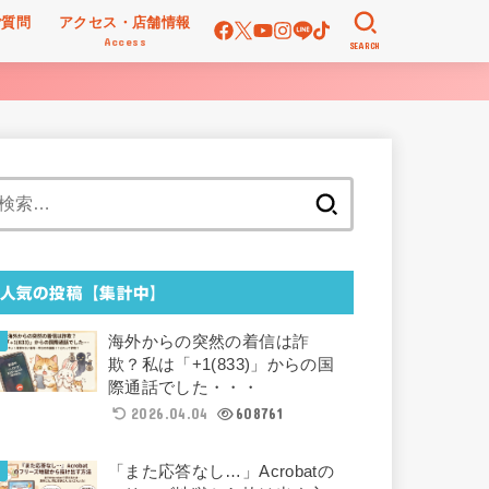
ご質問
アクセス・店舗情報
Access
SEARCH
検
索:
人気の投稿【集計中】
海外からの突然の着信は詐
欺？私は「+1(833)」からの国
際通話でした・・・
2026.04.04
608761
「また応答なし…」Acrobatの