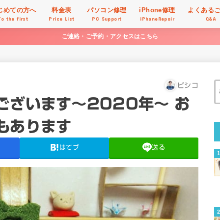
じめての方へ
料金表
パソコン修理
iPhone修理
よくある
To the first
Price List
PC Support
iPhoneRepair
Q&A
ご連絡・ご予約・アクセスはこちら
ピシコ
ございます～2020年～ お
もあります
はてブ
送る