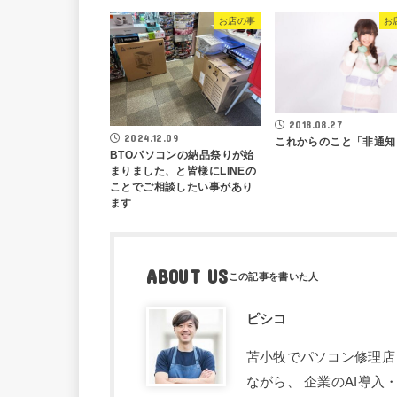
お店の事
お
2018.08.27
2024.12.09
これからのこと「非通知
BTOパソコンの納品祭りが始
まりました、と皆様にLINEの
ことでご相談したい事があり
ます
ABOUT US
ピシコ
苫小牧でパソコン修理店
ながら、 企業のAI導