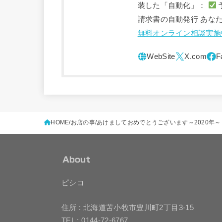
装した「自動化」：
請求書の自動発行 あな
無料オンライン相談実施
HOME
お店の事
あけましておめでとうございます～2020年
About
ピシコ
住所 : 北海道苫小牧市豊川町2丁目3-15
TEL : 0144-72-6767