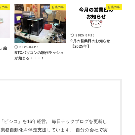
店の事
お店の事
お店の事
2025.09.30
9月の営業日のお知らせ
【2025年】
2023.03.25
」編
BTOパソコンの制作ラッシュ
が始まる・・・！
「ピシコ」を16年経営。 毎日テックブログを更新し
入・業務自動化を伴走支援しています。 自分の会社で実