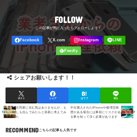
FOLLOW
シェアお願いします！！
ポスト
シェア
はてブ
送る
古民家に住む気はありませんが、も
中古購入されたiPhoneや修理交換
しも住んでみたらと容易に考えてみ
歴がある場合には事前にリスクがあ
た
る事を知って頂く必要があります
RECOMMEND