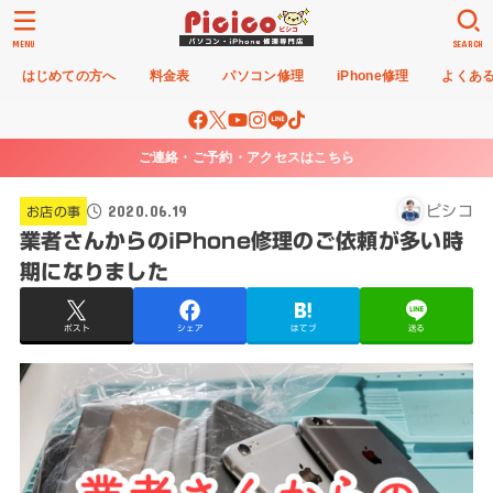
MENU
SEARCH
はじめての方へ
料金表
パソコン修理
iPhone修理
よくあ
ご連絡・ご予約・アクセスはこちら
2020.06.19
ピシコ
お店の事
業者さんからのiPhone修理のご依頼が多い時
期になりました
ポスト
シェア
はてブ
送る