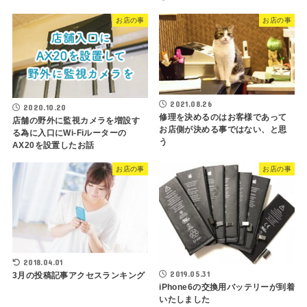
お店の事
お店の事
2021.08.26
2020.10.20
修理を決めるのはお客様であって
店舗の野外に監視カメラを増設す
お店側が決める事ではない、と思
る為に入口にWi-Fiルーターの
う
AX20を設置したお話
お店の事
お店の事
2018.04.01
2019.05.31
3月の投稿記事アクセスランキング
iPhone6の交換用バッテリーが到着
いたしました