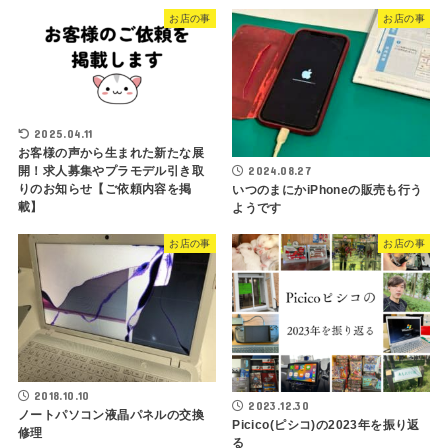
お店の事
お店の事
2025.04.11
お客様の声から生まれた新たな展
2024.08.27
開！求人募集やプラモデル引き取
りのお知らせ【ご依頼内容を掲
いつのまにかiPhoneの販売も行う
載】
ようです
お店の事
お店の事
2018.10.10
2023.12.30
ノートパソコン液晶パネルの交換
Picico(ピシコ)の2023年を振り返
修理
る