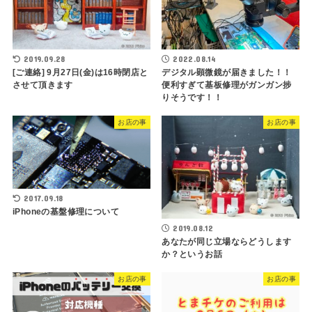
2019.09.28
2022.08.14
[ご連絡] 9月27日(金)は16時閉店と
デジタル顕微鏡が届きました！！
させて頂きます
便利すぎて基板修理がガンガン捗
りそうです！！
お店の事
お店の事
2017.09.18
iPhoneの基盤修理について
2019.08.12
あなたが同じ立場ならどうします
か？というお話
お店の事
お店の事