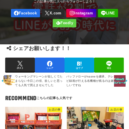
シェアお願いします！！
ポスト
シェア
はてブ
送る
ウォーキングマシーンが欲しくてた
バッファローがnasneを継承、テレ
まらない今日この頃、欲しいと思っ
ビ録画が行える名機種が残るのは嬉
ても人気で買えませんでした
しいですね
RECOMMEND
お店の事
お店の事