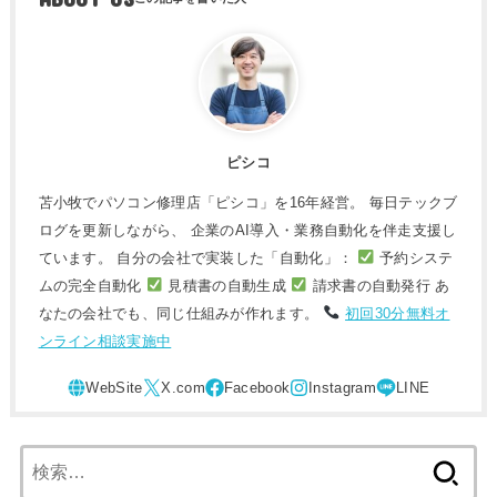
ピシコ
苫小牧でパソコン修理店「ピシコ」を16年経営。 毎日テックブ
ログを更新しながら、 企業のAI導入・業務自動化を伴走支援し
ています。 自分の会社で実装した「自動化」：
予約システ
ムの完全自動化
見積書の自動生成
請求書の自動発行 あ
なたの会社でも、同じ仕組みが作れます。
初回30分無料オ
ンライン相談実施中
検
索: