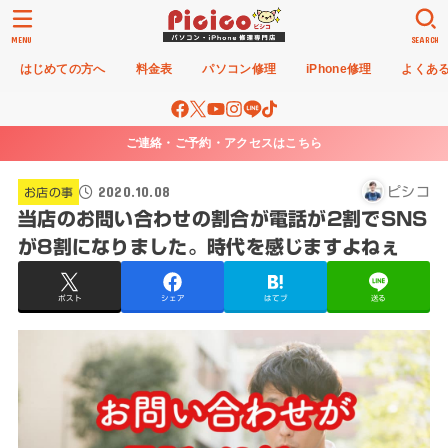
MENU
SEARCH
はじめての方へ
料金表
パソコン修理
iPhone修理
よくあ
ご連絡・ご予約・アクセスはこちら
2020.10.08
ピシコ
お店の事
当店のお問い合わせの割合が電話が2割でSNS
が8割になりました。時代を感じますよねぇ
ポスト
シェア
はてブ
送る