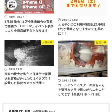
2023.08.22
2021.02.02
8月25日(金)は苫小牧市総合体育館
とまチケのご利用可能日は2月6日
で開催の「LIFE UP」イベント参加
(土)が最終となりますのでお早め
により全日店舗不在となります
に！！
お店の事
お店の事
2018.03.11
実家の愛犬が逃亡？保健所で保護
され首輪が外れたのはイタズラ？
2021.09.18
設置した防犯カメラが活躍？
ゴールデンハムスターの赤ちゃん
を監視カメラで観ながらニヤニヤ
してます【生後4日目〜7日目】
ABOUT US