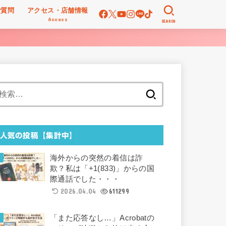
ご質問
アクセス・店舗情報
Access
SEARCH
検
索:
人気の投稿【集計中】
海外からの突然の着信は詐
欺？私は「+1(833)」からの国
際通話でした・・・
2026.04.04
611299
「また応答なし…」Acrobatの