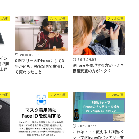
ホの事
スマホの事
スマホの事
2018.02.07
0イン
2017.09.07
SIMフリーのiPhoneにして3
円で購
iPhoneを修理する方がトク？
年が経ち、格安SIMで生活し
上昇
機種変更の方がトク？
て変わったこと
ホの事
スマホの事
スマホの事
2022.06.15
これは・・・使える！加熱パ
ットでiPhoneのバッテリー交