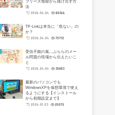
フリーズ地獄から抜け出す方
法
2026.04.04
80566
TP-Linkは本当に「危ない」の
か？
2026.04.04
75712
受信不能の嵐…ぷららのメー
ル問題の現場から伝えたいこ
と
2026.04.04
35883
最新のパソコンでも
WindowsXPを仮想環境で使え
るようにする【インストール
から初期設定まで】
2024.01.03
25075