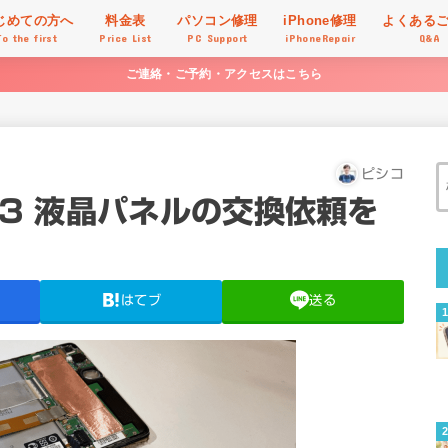
じめての方へ
料金表
パソコン修理
iPhone修理
よくある
To the first
Price List
PC Support
iPhoneRepair
Q&A
ご連絡・ご予約・アクセスはこちら
ピシコ
013 液晶パネルの交換依頼を
はてブ
送る