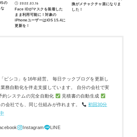
OSの
2022.03.16
換がメチャクチャ楽になりま
らな
Face IDがマスクを装着した
した！
まま利用可能に！対象の
iPhoneユーザーはiOS 15.4に
更新を！
「ピシコ」を16年経営。 毎日テックブログを更新し
入・業務自動化を伴走支援しています。 自分の会社で実
予約システムの完全自動化
見積書の自動生成
たの会社でも、同じ仕組みが作れます。
初回30分
中