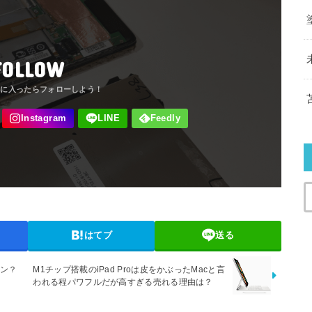
FOLLOW
はてブ
送る
ーン？
M1チップ搭載のiPad Proは皮をかぶったMacと言
われる程パワフルだが高すぎる売れる理由は？