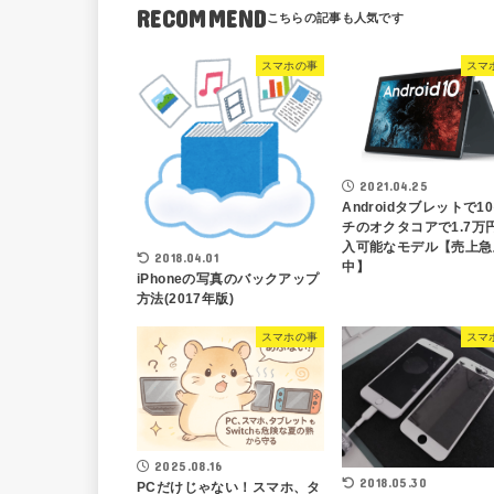
RECOMMEND
スマホの事
スマ
2021.04.25
Androidタブレットで1
チのオクタコアで1.7万
入可能なモデル【売上急
2018.04.01
中】
iPhoneの写真のバックアップ
方法(2017年版)
スマホの事
スマ
2025.08.16
2018.05.30
PCだけじゃない！スマホ、タ