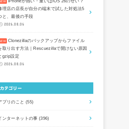
iPhoneが熱い・重いはiOS 26のせい？
修理店の店長が自分の端末で試した対処法5
つと、最後の手段
2026.08.06
Clonezillaのバックアップからファイル
を取り出す方法｜Rescuezillaで開けない原因
とgzip設定
2026.08.06
カテゴリー
アプリのこと
(55)
インターネットの事
(396)