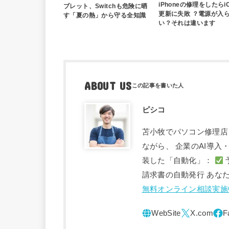
iPhoneの修理をしたらi
ブレット、Switchも危険に晒
更新に失敗 ？電源が入
す「夏の熱」から守る全知識
い？それは違います
ABOUT US
ピシコ
苫小牧でパソコン修理店
ながら、 企業のAI導
装した「自動化」：
請求書の自動発行 あな
無料オンライン相談実施