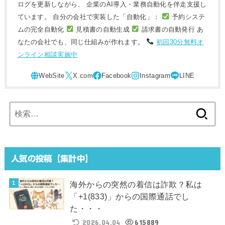
ログを更新しながら、 企業のAI導入・業務自動化を伴走支援し
ています。 自分の会社で実装した「自動化」：
予約システ
ムの完全自動化
見積書の自動生成
請求書の自動発行 あ
なたの会社でも、同じ仕組みが作れます。
初回30分無料オ
ンライン相談実施中
検
索:
人気の投稿【集計中】
海外からの突然の着信は詐欺？私は
「+1(833)」からの国際通話でし
た・・・
2026.04.04
615889