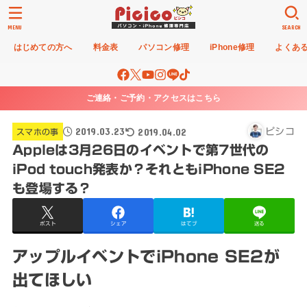
MENU
SEARCH
はじめての方へ
料金表
パソコン修理
iPhone修理
よくあ
ご連絡・ご予約・アクセスはこちら
2019.03.23
2019.04.02
ピシコ
スマホの事
Appleは3月26日のイベントで第7世代の
iPod touch発表か？それともiPhone SE2
も登場する？
ポスト
シェア
はてブ
送る
アップルイベントでiPhone SE2が
出てほしい