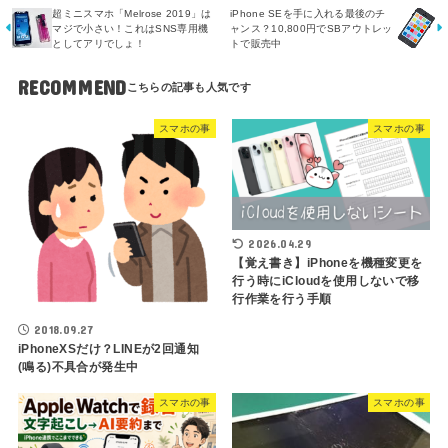
超ミニスマホ「Melrose 2019」は
iPhone SEを手に入れる最後のチ
マジで小さい！これはSNS専用機
ャンス？10,800円でSBアウトレッ
としてアリでしょ！
トで販売中
RECOMMEND
スマホの事
スマホの事
2026.04.29
【覚え書き】iPhoneを機種変更を
行う時にiCloudを使用しないで移
行作業を行う手順
2018.09.27
iPhoneXSだけ？LINEが2回通知
(鳴る)不具合が発生中
スマホの事
スマホの事