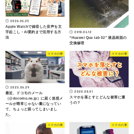
2026.06.25
Apple Watchで録音した音声を文
2018.04.12
字起こし・AI要約まで活用する方
法
“Huawei Qua tab 02” 液晶画面の
交換修理
スマホの事
スマホの事
2025.06.29
2020.08.01
最近、ドコモのメール
スマホを落とすとどんな被害に遭
（@docomo.ne.jp）に届く迷惑メ
うの？
ールが尋常じゃない量になってい
て、ちょっと困ってしまいまし
た。
スマホの事
スマホの事