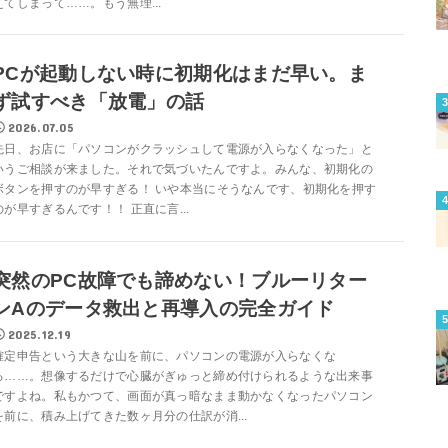
えてしまって……。もう無理...
PCが起動しない時に初期化はまだ早い。ま
ず試すべき「放電」の話
2026.07.05
先日、お店に「パソコンがクラッシュして電源が入らなくなった」と
いうご相談が来ました。それで気づいたんですよ。みんな、初期化の
ボタンを押すのが早すぎる！ いや本当にそうなんです、初期化を押す
のが早すぎるんです！！ 正直に言...
突然のPC故障でも諦めない！ブルーリター
ンAのデータ救出と再導入の完全ガイド
2025.12.19
確定申告という大きな山を前に、パソコンの電源が入らなくな
る……。想像するだけで心臓がぎゅっと締め付けられるような出来事
ですよね。私もかつて、画面が真っ暗なまま動かなくなったパソコン
を前に、積み上げてきた数ヶ月分の仕訳が消...