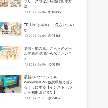
フリーズ地獄から抜け出す方
法
2026.04.04
80276
TP-Linkは本当に「危ない」の
か？
2026.04.04
75365
受信不能の嵐…ぷららのメー
ル問題の現場から伝えたいこ
と
2026.04.04
35855
最新のパソコンでも
WindowsXPを仮想環境で使え
るようにする【インストール
から初期設定まで】
2024.01.03
25054