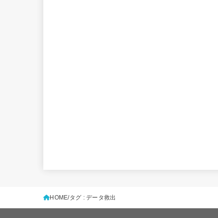
HOME
タグ : データ救出