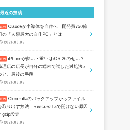
最近の投稿
Claudeが半導体を自作へ｜開発費750億
円の「人類最大の自作PC」とは
2026.08.06
iPhoneが熱い・重いはiOS 26のせい？
修理店の店長が自分の端末で試した対処法5
つと、最後の手段
2026.08.06
Clonezillaのバックアップからファイル
を取り出す方法｜Rescuezillaで開けない原因
とgzip設定
2026.08.06