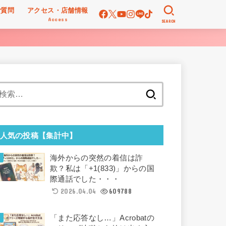
ご質問
アクセス・店舗情報
Access
SEARCH
検
索:
人気の投稿【集計中】
海外からの突然の着信は詐
欺？私は「+1(833)」からの国
際通話でした・・・
2026.04.04
609788
「また応答なし…」Acrobatの