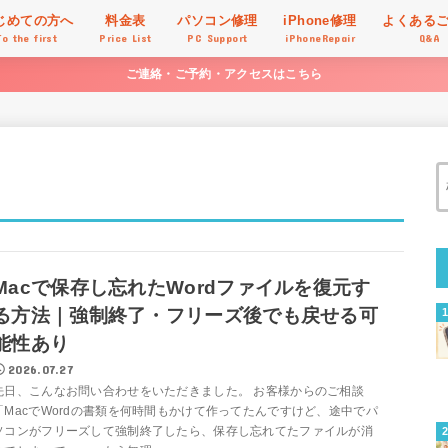
じめての方へ
料金表
パソコン修理
iPhone修理
よくある
To the first
Price List
PC Support
iPhoneRepair
Q&A
ご連絡・ご予約・アクセスはこちら
Macで保存し忘れたWordファイルを復元す
る方法｜強制終了・フリーズ後でも戻せる可
能性あり
2026.07.27
先日、こんなお問い合わせをいただきました。 お客様からのご相談
「MacでWordの書類を何時間もかけて作ってたんですけど、途中でパ
ソコンがフリーズして強制終了したら、保存し忘れてたファイルが消