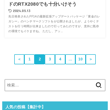
ドのRTX2080でも十分いけそう
2024.05.13
先日発表されたFF14の最新拡張アップデートパッケージ「黄金のレ
ガシー」のベンチマークソフトをが公開されましたが、ようやくテ
ストを行う時間が出来ましたので行ってみたのですが、意外に既存
の環境でもイケますね。 ただし、アッ...
＜
1
2
3
4
…
10
＞
検
索:
人気の投稿【集計中】