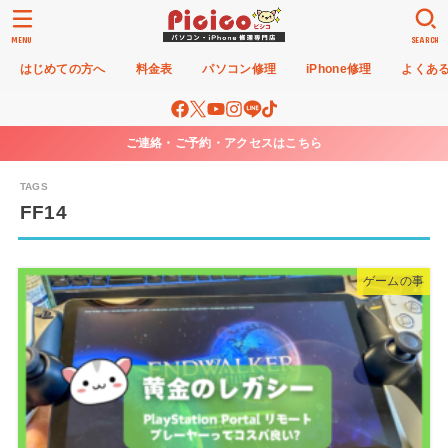
MENU
SEARCH
はじめての方へ
料金表
パソコン修理
iPhone修理
よくあ
ご連絡・ご予約・アクセスはこちら
FF14
ゲームの事