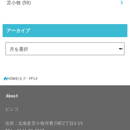
苫小牧
(59)
アーカイブ
HOME
タグ : FF14
About
ピシコ
住所 : 北海道苫小牧市豊川町2丁目3-15