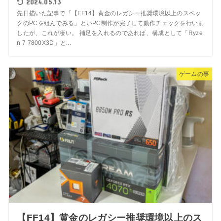
2024.05.13
先日描いた記事で「【FF14】黄金のレガシー推奨環境以上のスペッ
クのPCを組んでみる」といPC制作が完了して動作チェックを行いま
したが、これが凄い。 補足を入れるのであれば、構成として「Ryze
n 7 7800X3D」と...
ゲームの事
【FF14】黄金のレガシー推奨環境以上のス