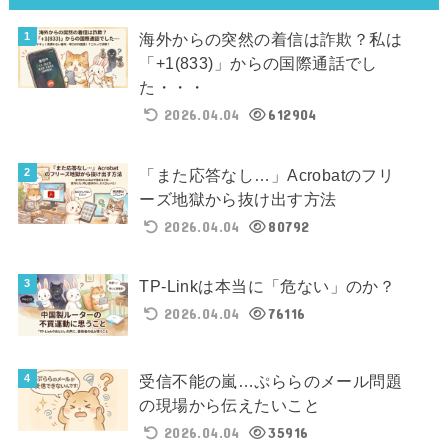
海外からの突然の着信は詐欺？私は
「+1(833)」からの国際通話でし
た・・・
2026.04.04
612904
「また応答なし…」Acrobatのフリ
ーズ地獄から抜け出す方法
2026.04.04
80792
TP-Linkは本当に「危ない」のか？
2026.04.04
76116
受信不能の嵐…ぷららのメール問題
の現場から伝えたいこと
2026.04.04
35916