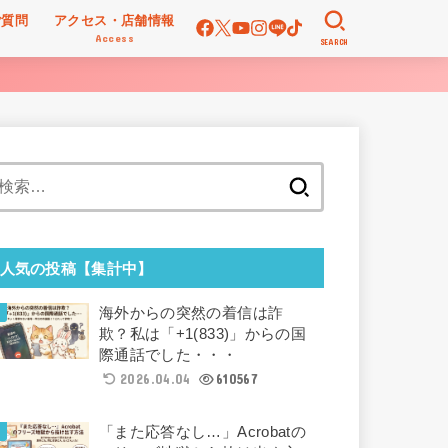
ご質問
アクセス・店舗情報
Access
SEARCH
検
索:
人気の投稿【集計中】
海外からの突然の着信は詐
欺？私は「+1(833)」からの国
際通話でした・・・
2026.04.04
610567
「また応答なし…」Acrobatの