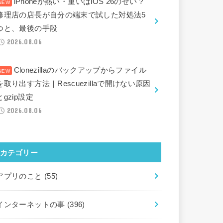
iPhoneが熱い・重いはiOS 26のせい？
修理店の店長が自分の端末で試した対処法5
つと、最後の手段
2026.08.06
Clonezillaのバックアップからファイル
を取り出す方法｜Rescuezillaで開けない原因
とgzip設定
2026.08.06
カテゴリー
アプリのこと
(55)
インターネットの事
(396)