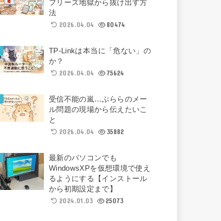
フリーズ地獄から抜け出す方
法
2026.04.04
80474
TP-Linkは本当に「危ない」の
か？
2026.04.04
75624
受信不能の嵐…ぷららのメー
ル問題の現場から伝えたいこ
と
2026.04.04
35882
最新のパソコンでも
WindowsXPを仮想環境で使え
るようにする【インストール
から初期設定まで】
2024.01.03
25073