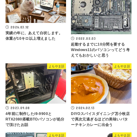
2026.03.12
実績の年に、あえて白状します。
体重が10キロ以上増えました
2022.02.03
起動するまでに10分間を要する
Windows11のパソコンってどう考
えてもおかしいと思う
よもやま話
よもやま話
2023.09.08
2024.02.13
4年前に制作したi9-9900と
DIYOスパイスダイニング苫小牧店
RTX2080搭載BTOパソコンが処分
で異次元過ぎるほどの美味いバタ
で頂けたお話
ーチキンカレーに出会う
よもやま話
よもやま話