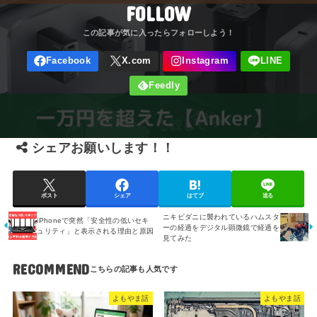
FOLLOW
シェアお願いします！！
ポスト
シェア
はてブ
送る
ニキビダニに襲われているハムスタ
iPhoneで突然「安全性の低いセキ
ーの経過をデジタル顕微鏡で経過を
ュリティ」と表示される理由と原因
見てみた
RECOMMEND
よもやま話
よもやま話