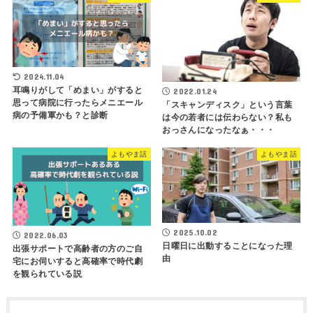
2024.11.04
耳鳴りがして「めまい」がすると
2022.01.24
思って病院に行ったらメニエール
「スキャンディスク」という言葉
病の予備軍かも？と診断
は今の若者には伝わらない？私も
おっさんになったなぁ・・・
よもやま話
よもやま話
2025.10.02
2022.06.03
日曜日に出動することになった理
出張サポートで高齢者の方のご自
由
宅にお伺いすると高確率で時代劇
を観られている説