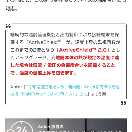
対応。
継続的な温度管理機能と出力制御により接続端末を保
護する「ActiveShield™」が、温度上昇の監視回数が
これまでの2倍となり「
ActiveShield™ 2.0
」とし
てアップグレード。充
電器本体の熱が規定の温度に達
した場合は電流 / 電圧の負荷度合いを調節すること
で、過度の温度上昇を防ぎます
。
Anker「
“同時”急速充電という、新常識。Anker最高峰の充電
技術「GaNPrime™ (ガンプライム) 」とは
」より引用