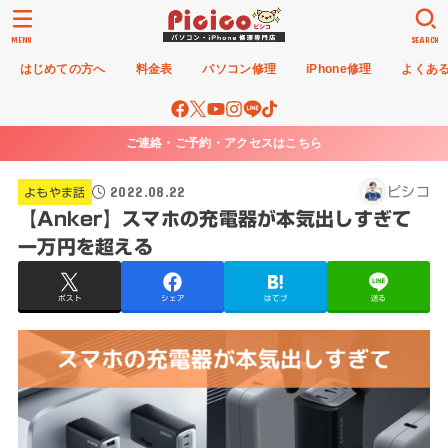
MENU
SEARCH
はじめての方へ
料金表
パソコン修理
iPhone修理
よくあ
ご連絡・ご予約・アクセスはこちら
2022.08.22
ピシコ
よもやま話
【Anker】スマホの充電器が本気出しすぎて
一万円を超える
ポスト
シェア
はてブ
送る