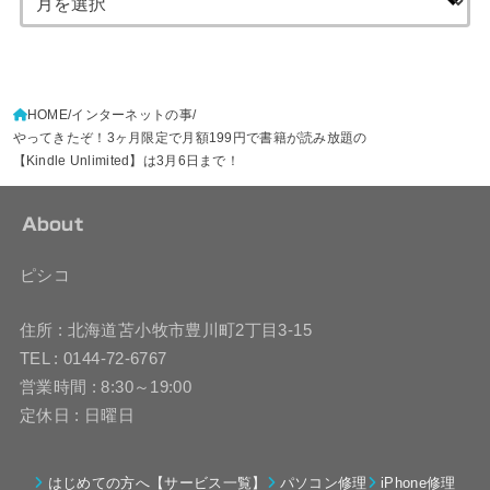
HOME
インターネットの事
やってきたぞ！3ヶ月限定で月額199円で書籍が読み放題の
【Kindle Unlimited】は3月6日まで！
About
ピシコ
住所 : 北海道苫小牧市豊川町2丁目3-15
TEL : 0144-72-6767
営業時間 : 8:30～19:00
定休日 : 日曜日
はじめての方へ【サービス一覧】
パソコン修理
iPhone修理