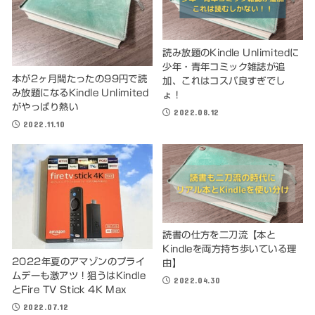
読み放題のKindle Unlimitedに
少年・青年コミック雑誌が追
本が2ヶ月間たったの99円で読
加、これはコスパ良すぎでし
み放題になるKindle Unlimited
ょ！
がやっぱり熱い
2022.08.12
2022.11.10
読書の仕方を二刀流【本と
Kindleを両方持ち歩いている理
2022年夏のアマゾンのプライ
由】
ムデーも激アツ！狙うはKindle
2022.04.30
とFire TV Stick 4K Max
2022.07.12