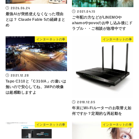
2026.06.24
2021.04.15
最強AIが突然使えなくなった理由
ご年配の方などがLINEMOや
とは？ Claude Fable 5の経緯まと
ahamoやpovoのお申し込み後にド
め
ラブル・・ご相談が急増中です
インターネットの事
インターネットの事
2021.12.28
Tapo C310と「C310/A」の違いは
無いので安心してね、3MPの映像
は超感動しますよ
2018.12.05
年末にWi-Fiルーターのお取替え如
何ですか？定期的な再起動を
インターネットの事
インターネットの事