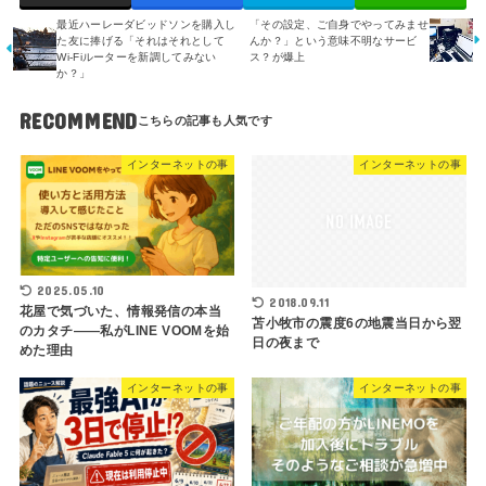
最近ハーレーダビッドソンを購入し
「その設定、ご自身でやってみませ
た友に捧げる「それはそれとして
んか？」という意味不明なサービ
Wi-Fiルーターを新調してみない
ス？が爆上
か？」
RECOMMEND
インターネットの事
インターネットの事
2025.05.10
2018.09.11
花屋で気づいた、情報発信の本当
苫小牧市の震度6の地震当日から翌
のカタチ――私がLINE VOOMを始
日の夜まで
めた理由
インターネットの事
インターネットの事