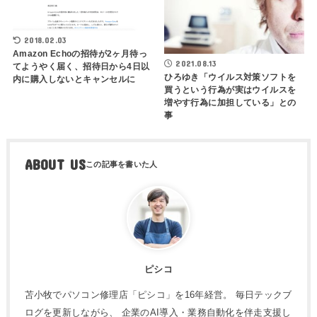
2018.02.03
Amazon Echoの招待が2ヶ月待っ
2021.08.13
てようやく届く、招待日から4日以
ひろゆき「ウイルス対策ソフトを
内に購入しないとキャンセルに
買うという行為が実はウイルスを
増やす行為に加担している」との
事
ABOUT US
ピシコ
苫小牧でパソコン修理店「ピシコ」を16年経営。 毎日テックブ
ログを更新しながら、 企業のAI導入・業務自動化を伴走支援し