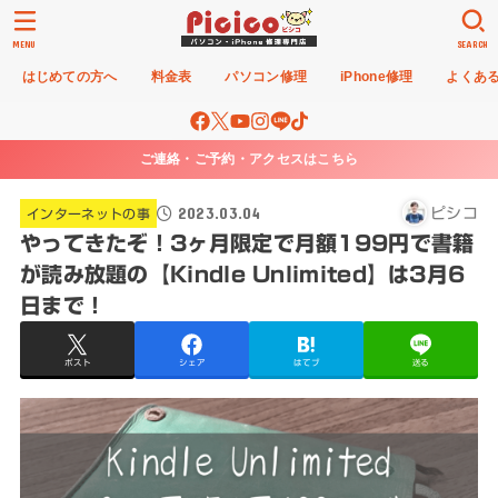
MENU
SEARCH
はじめての方へ
料金表
パソコン修理
iPhone修理
よくあ
ご連絡・ご予約・アクセスはこちら
2023.03.04
ピシコ
インターネットの事
やってきたぞ！3ヶ月限定で月額199円で書籍
が読み放題の【Kindle Unlimited】は3月6
日まで！
ポスト
シェア
はてブ
送る