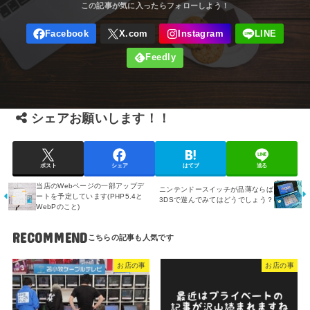
シェアお願いします！！
ポスト
シェア
はてブ
送る
当店のWebページの一部アップデ
ニンテンドースイッチが品薄ならば
ートを予定しています(PHP5.4と
3DSで遊んでみてはどうでしょう？
WebPのこと)
RECOMMEND
お店の事
お店の事