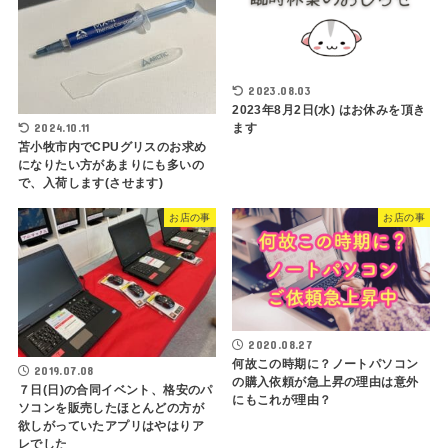
2023.08.03
2023年8月2日(水) はお休みを頂き
2024.10.11
ます
苫小牧市内でCPUグリスのお求め
になりたい方があまりにも多いの
で、入荷します(させます)
お店の事
お店の事
2020.08.27
何故この時期に？ノートパソコン
2019.07.08
の購入依頼が急上昇の理由は意外
７日(日)の合同イベント、格安のパ
にもこれが理由？
ソコンを販売したほとんどの方が
欲しがっていたアプリはやはりア
レでした