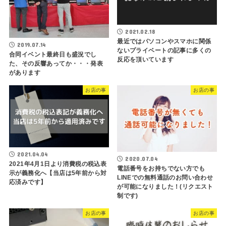
2021.02.18
最近ではパソコンやスマホに関係
2019.07.14
ないプライベートの記事に多くの
合同イベント最終日も盛況でし
反応を頂いています
た、その反響あってか・・・発表
があります
お店の事
お店の事
2021.04.04
2020.07.04
2021年4月1日より消費税の税込表
電話番号をお持ちでない方でも
示が義務化へ【当店は5年前から対
LINEでの無料通話のお問い合わせ
応済みです】
が可能になりました！(リクエスト
制です)
お店の事
お店の事