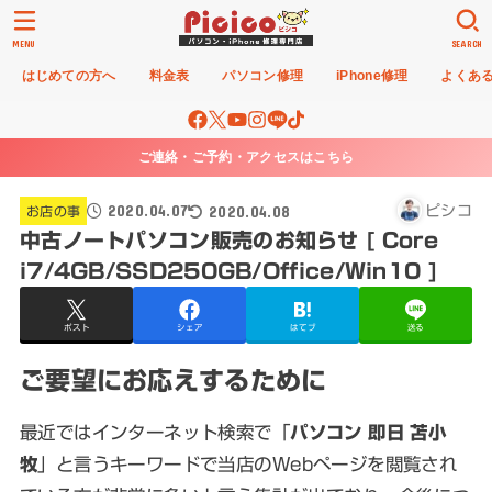
MENU
SEARCH
はじめての方へ
料金表
パソコン修理
iPhone修理
よくあ
ご連絡・ご予約・アクセスはこちら
2020.04.07
2020.04.08
ピシコ
お店の事
中古ノートパソコン販売のお知らせ [ Core
i7/4GB/SSD250GB/Office/Win10 ]
ポスト
シェア
はてブ
送る
ご要望にお応えするために
最近ではインターネット検索で「
パソコン 即日 苫小
牧
」と言うキーワードで当店のWebページを閲覧され