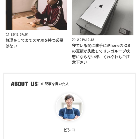
2018.04.01
2019.10.12
無理をしてまでスマホを持つ必要
寝ている間に勝手にiPhoneのiOS
はない
の更新が失敗してリンゴループ状
態にならない様、くれぐれもご注
意下さい
ABOUT US
ピシコ