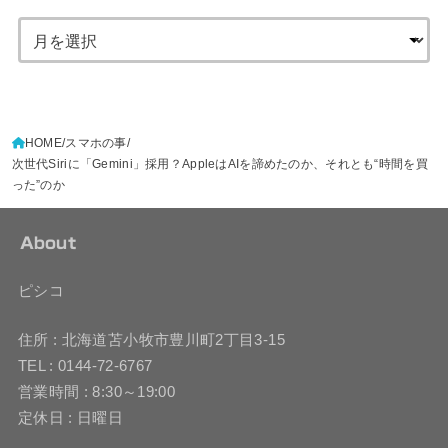
HOME
スマホの事
次世代Siriに「Gemini」採用？AppleはAIを諦めたのか、それとも“時間を買
った”のか
About
ピシコ
住所 : 北海道苫小牧市豊川町2丁目3-15
TEL : 0144-72-6767
営業時間 : 8:30～19:00
定休日 : 日曜日