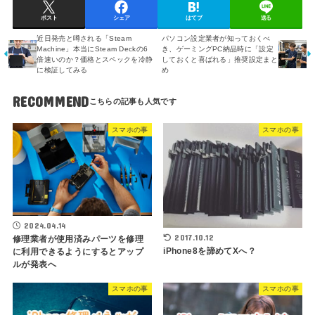
ポスト
シェア
はてブ
送る
近日発売と噂される「Steam
パソコン設定業者が知っておくべ
Machine」本当にSteam Deckの6
き、ゲーミングPC納品時に「設定
倍速いのか？価格とスペックを冷静
しておくと喜ばれる」推奨設定まと
に検証してみる
め
RECOMMEND
スマホの事
スマホの事
2024.04.14
2017.10.12
修理業者が使用済みパーツを修理
iPhone8を諦めてXへ？
に利用できるようにするとアップ
ルが発表へ
スマホの事
スマホの事