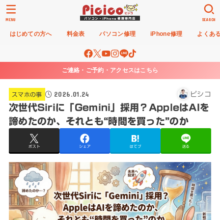
MENU
SEARCH
はじめての方へ
料金表
パソコン修理
iPhone修理
よくあ
ご連絡・ご予約・アクセスはこちら
2026.01.24
ピシコ
スマホの事
次世代Siriに「Gemini」採用？AppleはAIを
諦めたのか、それとも“時間を買った”のか
ポスト
シェア
はてブ
送る