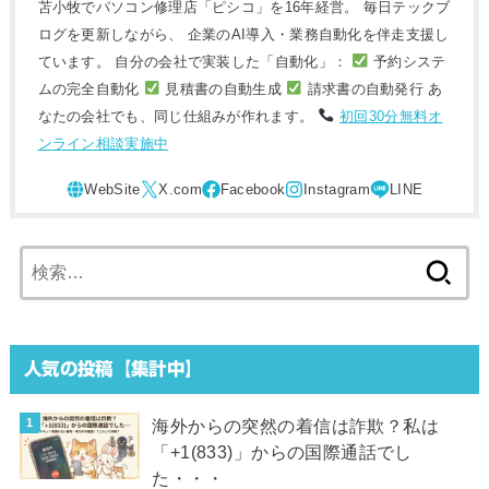
苫小牧でパソコン修理店「ピシコ」を16年経営。 毎日テックブ
ログを更新しながら、 企業のAI導入・業務自動化を伴走支援し
ています。 自分の会社で実装した「自動化」：
予約システ
ムの完全自動化
見積書の自動生成
請求書の自動発行 あ
なたの会社でも、同じ仕組みが作れます。
初回30分無料オ
ンライン相談実施中
検
索:
人気の投稿【集計中】
海外からの突然の着信は詐欺？私は
「+1(833)」からの国際通話でし
た・・・