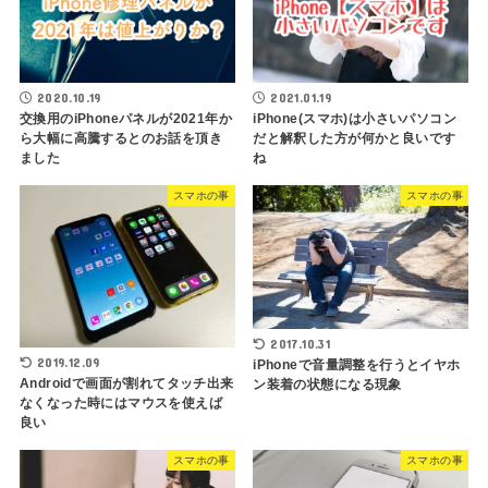
2020.10.19
2021.01.19
交換用のiPhoneパネルが2021年か
iPhone(スマホ)は小さいパソコン
ら大幅に高騰するとのお話を頂き
だと解釈した方が何かと良いです
ました
ね
スマホの事
スマホの事
2017.10.31
2019.12.09
iPhoneで音量調整を行うとイヤホ
Androidで画面が割れてタッチ出来
ン装着の状態になる現象
なくなった時にはマウスを使えば
良い
スマホの事
スマホの事