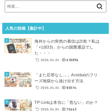
検
索:
人気の投稿【集計中】
海外からの突然の着信は詐欺？私は
「+1(833)」からの国際通話でし
た・・・
2026.04.04
610896
「また応答なし…」Acrobatのフリ
ーズ地獄から抜け出す方法
2026.04.04
80514
TP-Linkは本当に「危ない」のか？
2026.04.04
75663