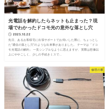
光電話を解約したらネットも止まった？現
場でわかったドコモ光の意外な落とし穴
2025.10.22
先日、あるお客様宅に出張サポートでお伺いした際に、ちょっとし
た“通信の落とし穴”のような出来事がありました。 テーマは「ドコ
モ光電話の解約」 一見シンプルなように思えますが、実際は想像以
上にややこしく、少しの手続きミスで...
修理の事