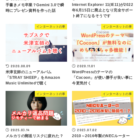
Internet Explorer 11(IE11)が2022
手書きメモ卒業？Gemini 3.0で瞬
年6月15日に廃止となり完全サポー
時にプレゼン資料を作った話
ト終了になるそうです
インターネットの事
インターネットの事
2020.08.09
2020.11.01
米津玄師のニューアルバム
WordPressのテーマの
「STRAY SHEEP」をAmazon
「Cocoon」が使い勝手が良い事に
Music Unlimitedで聴く
今更気付く
インターネットの事
インターネットの事
2025.03.14
2023.07.02
メルカリの郵送リスクに疲れた？
2010～2016年製のNECルーター