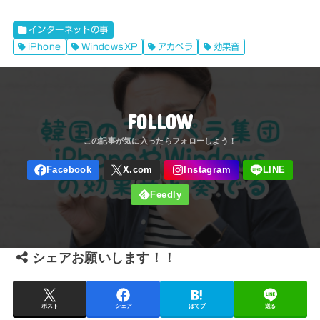
インターネットの事
iPhone
WindowsXP
アカペラ
効果音
FOLLOW
シェアお願いします！！
ポスト
シェア
はてブ
送る