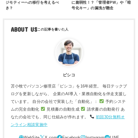
ジモティーへの移行を考えるべ
に脆弱性！？「管理者PW」や「暗
き？
号化キー」の漏洩が懸念
ABOUT US
ピシコ
苫小牧でパソコン修理店「ピシコ」を16年経営。 毎日テックブ
ログを更新しながら、 企業のAI導入・業務自動化を伴走支援し
ています。 自分の会社で実装した「自動化」：
予約システ
ムの完全自動化
見積書の自動生成
請求書の自動発行 あ
なたの会社でも、同じ仕組みが作れます。
初回30分無料オ
ンライン相談実施中