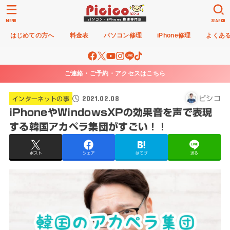
MENU
SEARCH
はじめての方へ
料金表
パソコン修理
iPhone修理
よくあ
ご連絡・ご予約・アクセスはこちら
2021.02.08
ピシコ
インターネットの事
iPhoneやWindowsXPの効果音を声で表現
する韓国アカペラ集団がすごい！！
ポスト
シェア
はてブ
送る