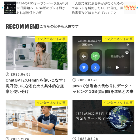
FF14のPS5オープンベータ版が4月
「入院で家に戻る事が少なくなるの
13日開始へ、PS4版のプレイ権が
でネットを解約したい」に備え、契
あれば無償との事
約書類などはまとめておくこと
RECOMMEND
インターネットの事
インターネットの事
2025.04.06
2022.07.30
ChatGPTとGeminiを使いこなす！
両刀使いになるための具体的な提
povoでは返金の代わりにデータト
案と使い分け
ッピング 1GB(3日間)を進呈との事
インターネットの事
インターネットの事
2022.05.06
2025.11.24