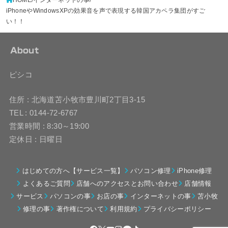
iPhoneやWindowsXPの効果音を声で表現する韓国アカペラ集団がすご
い！！
About
ピシコ
住所 : 北海道苫小牧市豊川町2丁目3-15
TEL : 0144-72-6767
営業時間 : 8:30～19:00
定休日 : 日曜日
はじめての方へ【サービス一覧】
パソコン修理
iPhone修理
よくあるご質問
店舗へのアクセスとお問い合わせ
店舗情報
サービス
パソコンの事
お店の事
インターネットの事
苫小牧
修理の事
著作権について
利用規約
プライバシーポリシー