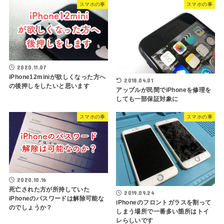
スマホの事
スマホの事
2020.11.07
iPhone12miniが欲しくなった方へ
2018.04.01
の後押しをしたいと思います
アップルが民間でiPhoneを修理を
しても一部保証対象に
スマホの事
スマホの事
2020.10.16
死亡された方が所持していた
2019.09.24
iPhoneのパスワードは解除可能な
iPhoneのフロントガラスを割って
のでしょうか？
しまう場所で一番多い箇所はトイ
レらしいです