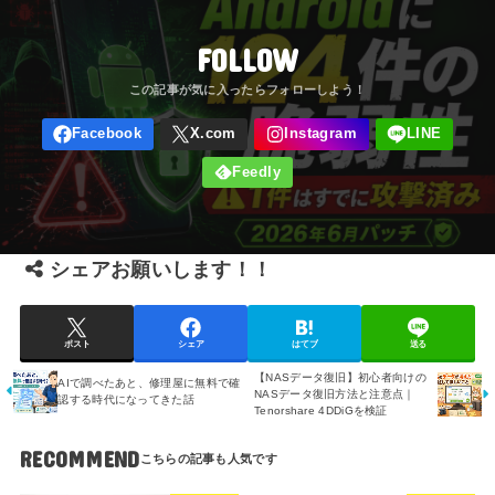
FOLLOW
シェアお願いします！！
ポスト
シェア
はてブ
送る
【NASデータ復旧】初心者向けの
AIで調べたあと、修理屋に無料で確
NASデータ復旧方法と注意点｜
認する時代になってきた話
Tenorshare 4DDiGを検証
RECOMMEND