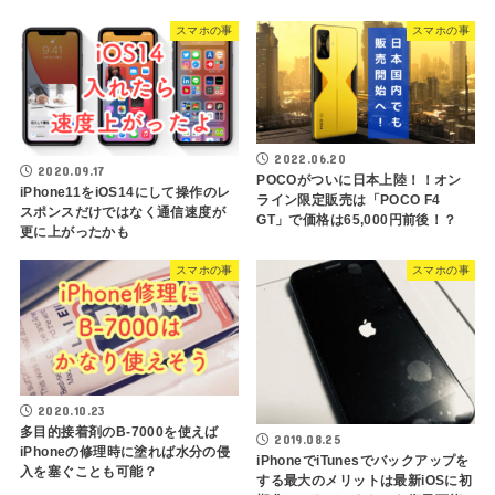
スマホの事
スマホの事
2022.06.20
2020.09.17
POCOがついに日本上陸！！オン
iPhone11をiOS14にして操作のレ
ライン限定販売は「POCO F4
スポンスだけではなく通信速度が
GT」で価格は65,000円前後！？
更に上がったかも
スマホの事
スマホの事
2020.10.23
多目的接着剤のB-7000を使えば
2019.08.25
iPhoneの修理時に塗れば水分の侵
iPhoneでiTunesでバックアップを
入を塞ぐことも可能？
する最大のメリットは最新iOSに初