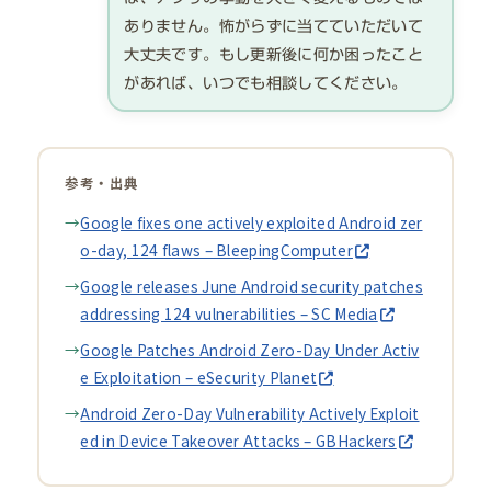
ありません。怖がらずに当てていただいて
大丈夫です。もし更新後に何か困ったこと
があれば、いつでも相談してください。
参考・出典
Google fixes one actively exploited Android zer
o-day, 124 flaws – BleepingComputer
Google releases June Android security patches
addressing 124 vulnerabilities – SC Media
Google Patches Android Zero-Day Under Activ
e Exploitation – eSecurity Planet
Android Zero-Day Vulnerability Actively Exploit
ed in Device Takeover Attacks – GBHackers