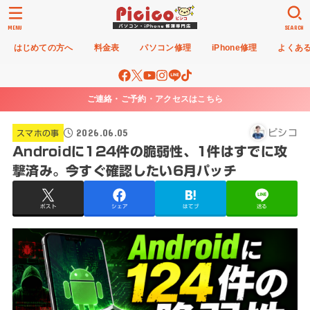
MENU
SEARCH
はじめての方へ
料金表
パソコン修理
iPhone修理
よくあ
ご連絡・ご予約・アクセスはこちら
2026.06.05
ピシコ
スマホの事
Androidに124件の脆弱性、1件はすでに攻
撃済み。今すぐ確認したい6月パッチ
ポスト
シェア
はてブ
送る