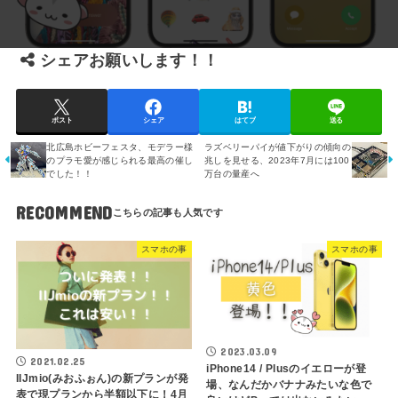
シェアお願いします！！
ポスト
シェア
はてブ
送る
北広島ホビーフェスタ、モデラー様
ラズベリーパイが値下がりの傾向の
のプラモ愛が感じられる最高の催し
兆しを見せる、2023年7月には100
でした！！
万台の量産へ
RECOMMEND
スマホの事
スマホの事
2023.03.09
2021.02.25
iPhone14 / Plusのイエローが登
IIJmio(みおふぉん)の新プランが発
場、なんだかバナナみたいな色で
表で現プランから半額以下に！4月