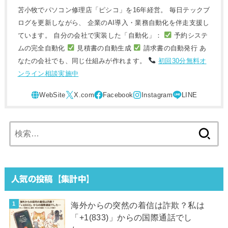
苫小牧でパソコン修理店「ピシコ」を16年経営。 毎日テックブ
ログを更新しながら、 企業のAI導入・業務自動化を伴走支援し
ています。 自分の会社で実装した「自動化」：
予約システ
ムの完全自動化
見積書の自動生成
請求書の自動発行 あ
なたの会社でも、同じ仕組みが作れます。
初回30分無料オ
ンライン相談実施中
検
索:
人気の投稿【集計中】
海外からの突然の着信は詐欺？私は
「+1(833)」からの国際通話でし