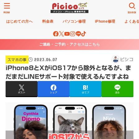
MENU
SEARCH
はじめての方へ
料金表
パソコン修理
iPhone修理
よくあ
ご連絡・ご予約・アクセスはこちら
2023.06.07
ピシコ
スマホの事
iPhone8とXがiOS17から除外となるが、ま
だまだLINEサポート対象で使えるんですよね
ポスト
シェア
はてブ
送る