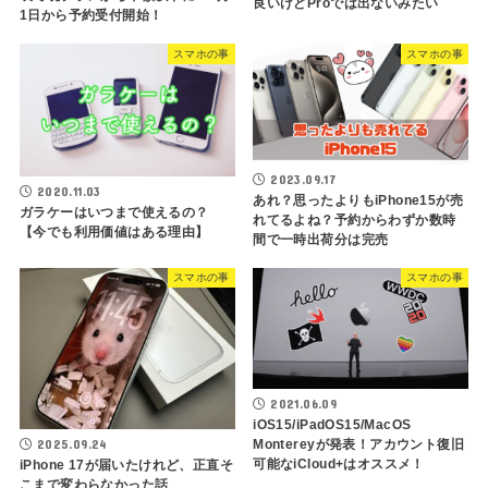
良いけどProでは出ないみたい
1日から予約受付開始！
スマホの事
スマホの事
2023.09.17
2020.11.03
あれ？思ったよりもiPhone15が売
ガラケーはいつまで使えるの？
れてるよね？予約からわずか数時
【今でも利用価値はある理由】
間で一時出荷分は完売
スマホの事
スマホの事
2021.06.09
iOS15/iPadOS15/MacOS
2025.09.24
Montereyが発表！アカウント復旧
可能なiCloud+はオススメ！
iPhone 17が届いたけれど、正直そ
こまで変わらなかった話