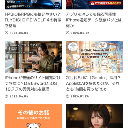
FPSにもRPGにも使いやすい？
アプリを消しても残る可能性
FLYDIGI DIRE WOLF 4の特徴
iPhone通知データ残存バグとは
を整理
何か
2026.06.06
2026.05.03
iPhoneが普通のサイト閲覧だけ
次世代Siriに「Gemini」採用？
で危険に？DarkSwordとiOS
AppleはAIを諦めたのか、それ
18.7.7の異例対応を整理
とも“時間を買った”のか
2026.04.06
2026.01.24