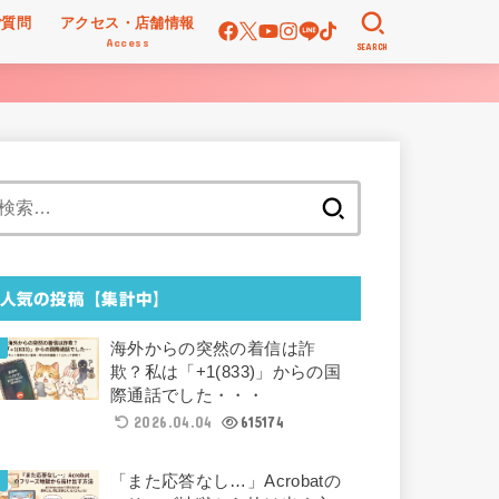
ご質問
アクセス・店舗情報
Access
SEARCH
検
索:
人気の投稿【集計中】
海外からの突然の着信は詐
欺？私は「+1(833)」からの国
際通話でした・・・
2026.04.04
615174
「また応答なし…」Acrobatの