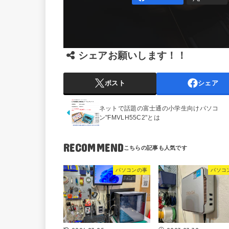
シェアお願いします！！
ポスト
シェア
ネットで話題の富士通の小学生向けパソコ
ン"FMVLH55C2"とは
RECOMMEND
パソコンの事
パソコ