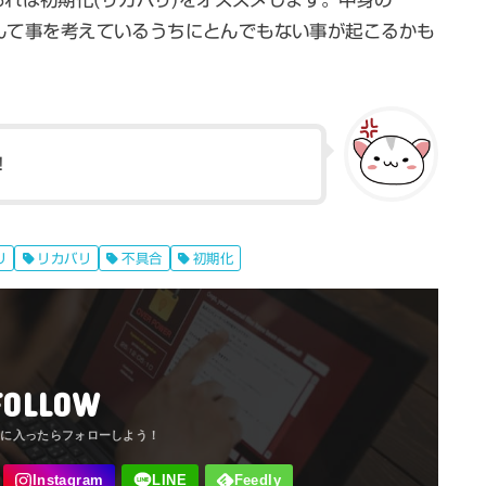
なんて事を考えているうちにとんでもない事が起こるかも
！
リ
リカバリ
不具合
初期化
FOLLOW