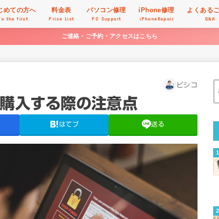
じめての方へ
料金表
パソコン修理
iPhone修理
よくある
To the first
Price List
PC Support
iPhoneRepair
Q&A
ご連絡・ご予約・アクセスはこちら
ピシコ
を購入する際の注意点
はてブ
送る