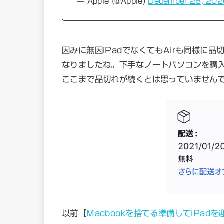
— Apple (@Apple)
December 28, 202
因みに無因iPadでなくてもAirも同様に
なりましたね。下手なノートパソコンを購
ここまで品切れが続くとは思っていません
以前【
Macbookを捨てる準備してiPad