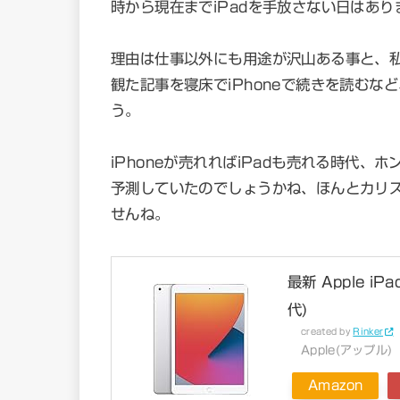
時から現在までiPadを手放さない日はあり
理由は仕事以外にも用途が沢山ある事と、私は
観た記事を寝床でiPhoneで続きを読む
う。
iPhoneが売れればiPadも売れる時代
予測していたのでしょうかね、ほんとカリ
せんね。
最新 Apple iPa
代)
created by
Rinker
Apple(アップル)
Amazon