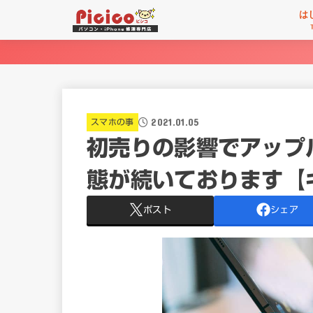
は
2021.01.05
スマホの事
初売りの影響でアップル
態が続いております【
ポスト
シェア