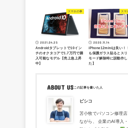
スマホの事
スマ
2021.04.25
2020.11.14
Androidタブレットで10イン
iPhone12miniは良い
チのオクタコアで1.7万円で購
も保護ガラス貼るとスリ
入可能なモデル【売上急上昇
モード解除時に誤動作し
中】
た】
ABOUT US
ピシコ
苫小牧でパソコン修理店
ながら、 企業のAI導