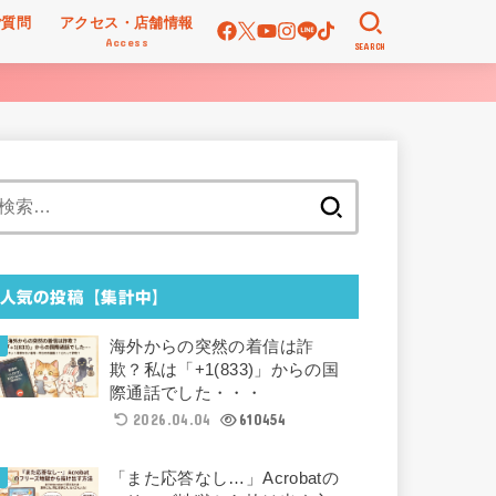
ご質問
アクセス・店舗情報
Access
SEARCH
検
索:
人気の投稿【集計中】
海外からの突然の着信は詐
欺？私は「+1(833)」からの国
際通話でした・・・
2026.04.04
610454
「また応答なし…」Acrobatの