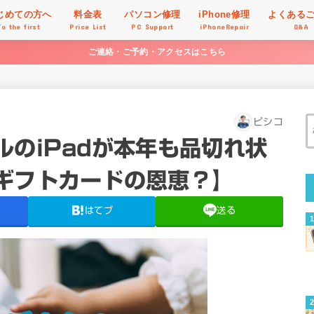
じめての方へ
料金表
パソコン修理
iPhone修理
よくある
To the first
Price List
PC Support
iPhoneRepair
Q&A
ご連絡・ご予約・アクセスはこちら
ピシコ
のiPadが本年も品切れ状
ギフトカードの恩恵？】
はてブ
送る