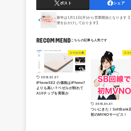
ポスト
シェア
新年は1月11日(月)から営業開始となります
便をおかけしております】
RECOMMEND
スマホの事
スマ
2018.03.07
iPhoneSE2 の価格はiPhone7
よりも高い？ベゼルが削れて
A10チップを実装か
2018.04.01
ついにきた！SoftBan
初のMVNOサービス！