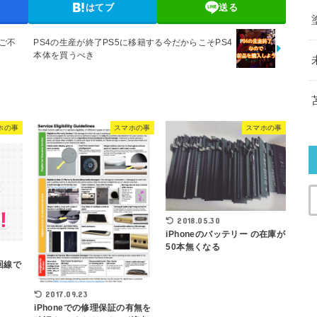
はてブ
送る
【ご不
PS4の生産が終了PS5に移籍する今だからこそPS4
本体を買うべき
ホの事
スマホの事
スマホの事
2018.05.30
iPhoneのバッテリー の在庫が
50本無くなる
k回線で
2017.09.23
iPhoneでの修理保証の有無を