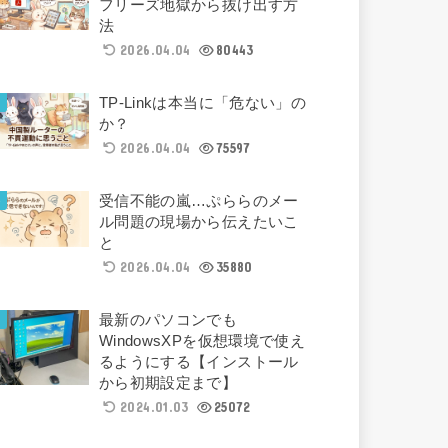
フリーズ地獄から抜け出す方
法
2026.04.04
80443
TP-Linkは本当に「危ない」の
か？
2026.04.04
75597
受信不能の嵐…ぷららのメー
ル問題の現場から伝えたいこ
と
2026.04.04
35880
最新のパソコンでも
WindowsXPを仮想環境で使え
るようにする【インストール
から初期設定まで】
2024.01.03
25072