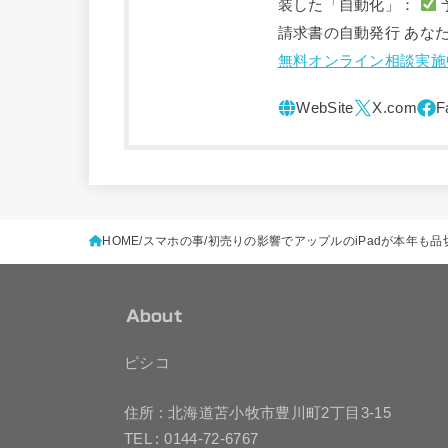
装した「自動化」：
請求書の自動発行 あな
無料オンライン相談実施
HOME
スマホの事
初売りの影響でアップルのiPadが本年も
About
ピシコ
住所 : 北海道苫小牧市豊川町2丁目3-15
TEL : 0144-72-6767