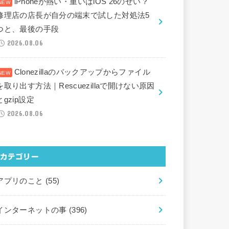
iPhoneが熱い・重いはiOS 26のせい？
修理店の店長が自分の端末で試した対処法5
つと、最後の手段
2026.08.06
Clonezillaのバックアップからファイル
を取り出す方法｜Rescuezillaで開けない原因
とgzip設定
2026.08.06
カテゴリー
アプリのこと
(55)
インターネットの事
(396)