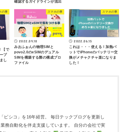
確認するガイドラインが流出
ホの事
スマホの事
スマホの事
2022.09.18
2022.06.15
みおふぉんの物理SIMと
これは・・・使える！加熱パ
！！【で
povo2.0のeSIMのデュアル
ットでiPhoneのバッテリー交
ープ
SIMを構築する際の構成プロ
換がメチャクチャ楽になりま
まし
ファイル
した！
「ピシコ」を16年経営。 毎日テックブログを更新し
入・業務自動化を伴走支援しています。 自分の会社で実